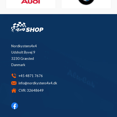
Nordkystens4x4
Udsholt Byvej 9
3230 Græsted
Danmark
+45 4871 7676
info@nordkystens4x4.dk
CVR: 32648649