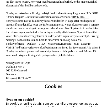
har fået varen leveret. For varer med begrænset holdbarhed, er din klagemulighed
afgrænset af den holdbarhedsperiode,
Nordkystens4x4 har stillet dig i udsigt. Ved reklamation og klager kan EU's ODR
(Online Dispute Resolution) reklamationssiden anvendes.
TRYK HER!!!!
Fortrydelsesret: Der er fuld fortrydelsesret indenfor 14 dage efter modtagelse af
varen, såfremt den ikke lever op til forventningerne. Varen skal returneres i samme
stand som den er modtaget - ubrugt og uden skader! Nordkystens4x4 betaler ikke
for returneringen, medmindre der er ingået særlig aftale herom. Special fremstillet
varer, eller specialvarer taget hjem på ordre, er der ingen fortrydelsesret på. Pris og
betaling I denne butik kan du bestille dine varer online og betale via: -
Bankoverførelse - Dankort - VISA - Mastercard/Eurocard - JCB - Maestro -
ViaBill. Ved bankoverførelse, skal betalingen ske forud for leveringen! Alle priser i
Nordkystens4x4 - på web-adressen http://www.4x4shop.dk - er inkl. Moms. På
varer med prisgaranti, så gælder prisgarantien på købsdatoen.
Nordkystens4x4 ApS
Udsholt Byvej 9
DK-3230 Græsted
Denmark
Tel. (+45) 48 71 76 76
Cookies
Hvad er en cookie?
En cookie er en lille datafil, som sendes til browseren og lagres der,