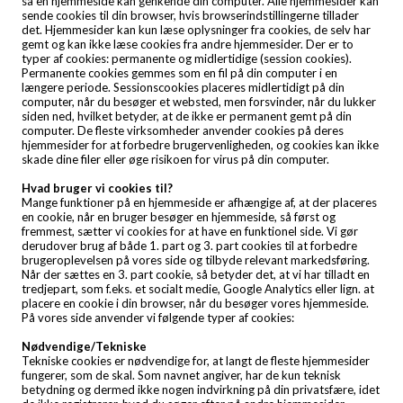
så en hjemmeside kan genkende din computer. Alle hjemmesider kan
sende cookies til din browser, hvis browserindstillingerne tillader
det. Hjemmesider kan kun læse oplysninger fra cookies, de selv har
gemt og kan ikke læse cookies fra andre hjemmesider. Der er to
typer af cookies: permanente og midlertidige (session cookies).
Permanente cookies gemmes som en fil på din computer i en
længere periode. Sessionscookies placeres midlertidigt på din
computer, når du besøger et websted, men forsvinder, når du lukker
siden ned, hvilket betyder, at de ikke er permanent gemt på din
computer. De fleste virksomheder anvender cookies på deres
hjemmesider for at forbedre brugervenligheden, og cookies kan ikke
skade dine filer eller øge risikoen for virus på din computer.
Hvad bruger vi cookies til?
Mange funktioner på en hjemmeside er afhængige af, at der placeres
en cookie, når en bruger besøger en hjemmeside, så først og
fremmest, sætter vi cookies for at have en funktionel side. Vi gør
derudover brug af både 1. part og 3. part cookies til at forbedre
brugeroplevelsen på vores side og tilbyde relevant markedsføring.
Når der sættes en 3. part cookie, så betyder det, at vi har tilladt en
tredjepart, som f.eks. et socialt medie, Google Analytics eller lign. at
placere en cookie i din browser, når du besøger vores hjemmeside.
På vores side anvender vi følgende typer af cookies:
Nødvendige/Tekniske
Tekniske cookies er nødvendige for, at langt de fleste hjemmesider
fungerer, som de skal. Som navnet angiver, har de kun teknisk
betydning og dermed ikke nogen indvirkning på din privatsfære, idet