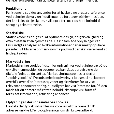
de ikke registrerer, hvad du søger efter på andre hjemmesider.
Funktionelle
Funktionelle cookies anvendes for at huske dine brugerpræferencer
ved at huske de valg og indstillinger du foretager på hjemmesiden,
det kan f.eks. dreje sig om, hvilke præferencer du har i forhold til
sprog og tekststørrelse.
Statistiske
Statistikcookies bruges til at optimere design, brugervenlighed og
effektiviteten af en hjemmeside. De indsamlede oplysninger kan
f.eks. indgå i analyser af, hvilke informationer der er mest populære
på siden, så bliver vi opmærksomme på, hvad der skal være nemt at
finde på siden.
Markedsføring
Markedsføringscookies indsamler oplysninger ved at følge dig på de
enkelte hjemmesider, du besøger og kan siges at registrere de
digitale fodspor, du sætter. Markedsføringscookies er derfor
”trackingcookies”. De indsamlede oplysninger bruges til at skabe et
overblik over dine interesser, vaner og aktiviteter for at vise
relevante annoncer for ting, du tidligere har vist interesse for. På den
måde får du et mere målrettet indhold, eksempelvis i form af
foreslået information, artikler og annoncer.
Oplysninger der indsamles via cookies
De data der typisk indsamles via cookies vil bl.a. være din IP-
adresse, unikke ID’er og oplysninger om din brugeradfærd.