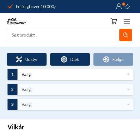
0
Fri fragt over 10.000,-
Danmarks førende
14 dages returret
Dag-til-dag levering
Fri fragt over 10.000,-
Udstyr
Dæk
Fælge
Danmarks førende
14 dages returret
Vilkår