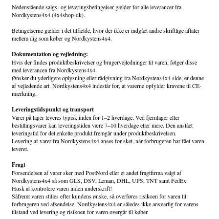
Nedenstående salgs- og leveringsbetingelser gælder for alle leverancer fra
Nordkystens4x4 (4x4shop-dk).
Betingelserne gælder i det tilfælde, hvor der ikke er indgået andre skriftlige aftaler
mellem dig som køber og Nordkystens4x4.
Dokumentation og vejledning:
Hvis der findes produktbeskrivelser og brugervejledninger til varen, følger disse
med leverancen fra Nordkystens4x4.
Ønsker du yderligere oplysning eller rådgivning fra Nordkystens4x4 side, er denne
af vejledende art. Nordkystens4x4 indestår for, at varerne opfylder kravene til CE-
mærkning.
Leveringstidspunkt og transport
Varer på lager leveres typisk inden for 1–2 hverdage. Ved fjernlager eller
bestillingsvarer kan leveringstiden være 7–10 hverdage eller mere. Den anslået
leveringstid for det enkelte produkt fremgår under produktbeskrivelsen.
Levering af varer fra Nordkystens4x4 anses for sket, når forbrugeren har fået varen
leveret.
Fragt
Forsendelsen af varer sker med PostNord eller et andet fragtfirma valgt af
Nordkystens4x4 så som GLS, DSV, Leman, DHL, UPS, TNT samt FedEx.
Husk at kontrolere varen inden underskrift!
Såfremt varen stilles efter kundens ønske, så overføres risikoen for varen til
forbrugeren ved afsendelse. Nordkystens4x4 er således ikke ansvarlig for varens
tilstand ved levering og risikoen for varen overgår til køber.