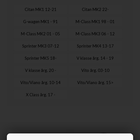
Citan MK1 12-21
Citan MK2 22-
G-wagen MK1 - 91
M-Class MK1 98 - 01
M-Class MK2 01 - 05
M-Class MK3 06 - 12
Sprinter MK3 07-12
Sprinter MK4 13-17
Sprinter MK5 18-
V klasse årg. 14 - 19
V klasse årg. 20 -
Vito årg. 03-10
Vito/Viano årg. 10-14
Vito/Viano årg. 15>
X Class årg. 17 -