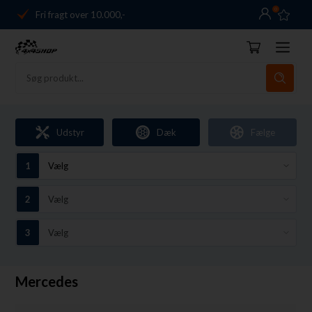
0
Fri fragt over 10.000,-
Danmarks førende
14 dages returret
Dag-til-dag levering
Fri fragt over 10.000,-
Udstyr
Dæk
Fælge
Danmarks førende
14 dages returret
Mercedes