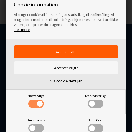
Cookie information
Vi bruger cookies til indsamling af statistik og til trafikmåling. Vi
bruger informationen til forbedring af hjemmesiden. Ved at klikke
videre, accepterer du brugen af cookies.
Læs mere
Nordkystens4x4
Udsholt Byvej 9
3230 Græsted
Vis cookie detaljer
Danmark
+45 4871 7676
Nødvendige
Markedsføring
info@nordkystens4x4.dk
CVR: 32648649
Funktionelle
Statistiske