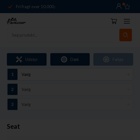
0
Fri fragt over 10.000,-
Danmarks førende
14 dages returret
Dag-til-dag levering
Fri fragt over 10.000,-
Udstyr
Dæk
Fælge
Danmarks førende
14 dages returret
Seat