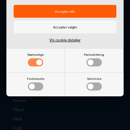
Danmark
+45 4871 7676
info@nordkystens4x4.dk
CVR: 32648649
Vis cookie detaljer
Nødvendige
Markedsføring
Information
Funktionelle
Statistiske
B2B Login
B2B ansøgning
Nyheder
Tilbud
Vilkår
Profil