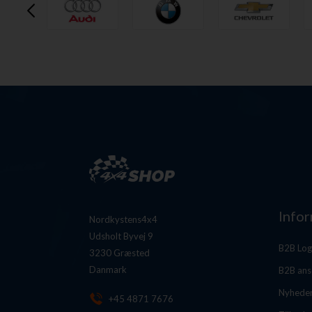
Info
Nordkystens4x4
Udsholt Byvej 9
B2B Log
3230 Græsted
Danmark
B2B ans
Nyhede
+45 4871 7676