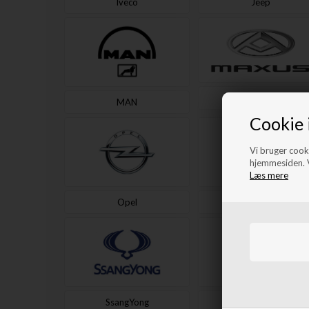
Iveco
Jeep
Maxus
MAN
Cookie 
Vi bruger cooki
hjemmesiden. V
Læs mere
Opel
Peugeot
SsangYong
Subaru