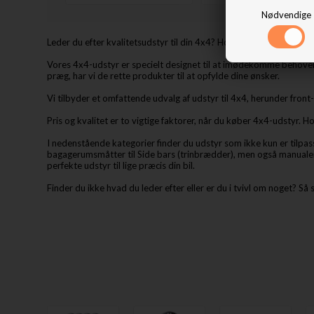
Nødvendige
Leder du efter kvalitetsudstyr til din 4x4? Hos 4x4SHOP.dk tilby
Vores 4x4-udstyr er specielt designet til at imødekomme behovene
præg, har vi de rette produkter til at opfylde dine ønsker.
Vi tilbyder et omfattende udvalg af udstyr til 4x4, herunder fro
Pris og kvalitet er to vigtige faktorer, når du køber 4x4-udstyr.
I nedenstående kategorier finder du udstyr som ikke kun er tilpass
bagagerumsmåtter til Side bars (trinbrædder), men også manualer til
perfekte udstyr til lige præcis din bil.
Finder du ikke hvad du leder efter eller er du i tvivl om noget? Så s