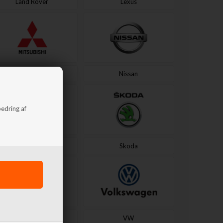
Land Rover
Lexus
Mitsubishi
Nissan
bedring af
Seat
Skoda
Volvo
VW