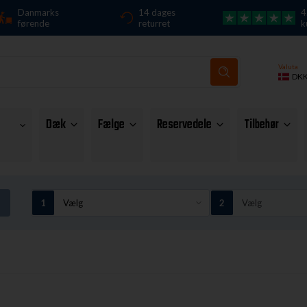
Danmarks
14 dages
4
førende
returret
k
Valuta
DK
Dæk
Fælge
Reservedele
Tilbehør