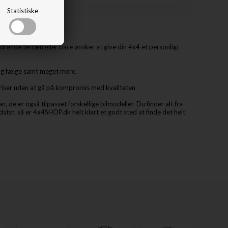
Statistiske
di, BMW og Skoda.
rende terræn eller bare ønsker at give din 4x4 et personligt
 og fælge samt meget mere.
 priser uden at gå på kompromis med kvaliteten
de er også tilpasset forskellige bilmodeller. Du finder alt fra
dstyr, så er 4x4SHOP.dk helt klart et godt sted at finde det helt