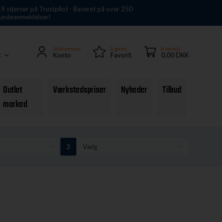
.9 stjerner på Trustpilot - Baseret på over 250
undeanmeldelser!
Velkommen
0
gemt
0 vare(r)
Konto
Favorit
0,00 DKK
K
Outlet
Værkstedspriser
Nyheder
Tilbud
marked