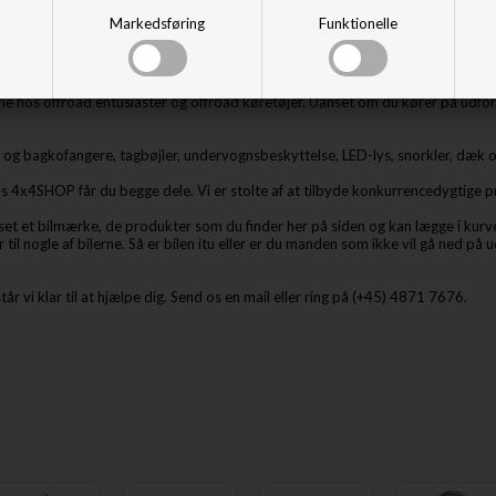
Markedsføring
Funktionelle
des der et stort udvalg af udstyr til de fleste bilmærker som blandt andet Au
 hos offroad entusiaster og offroad køretøjer. Uanset om du kører på udford
nt- og bagkofangere, tagbøjler, undervognsbeskyttelse, LED-lys, snorkler, dæk
 Hos 4x4SHOP får du begge dele. Vi er stolte af at tilbyde konkurrencedygtige
et et bilmærke, de produkter som du finder her på siden og kan lægge i kurven, 
 nogle af bilerne. Så er bilen itu eller er du manden som ikke vil gå ned på u
tår vi klar til at hjælpe dig. Send os en mail eller ring på (+45) 4871 7676.