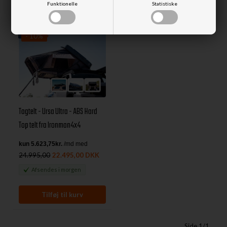
Funktionelle
Statistiske
Nyhed
- 10%
Tagtelt - Ursa Ultra - ABS Hard
Top telt fra Ironman4x4
24.995,00
22.495,00 DKK
Afsendes
i morgen
Side 1/1