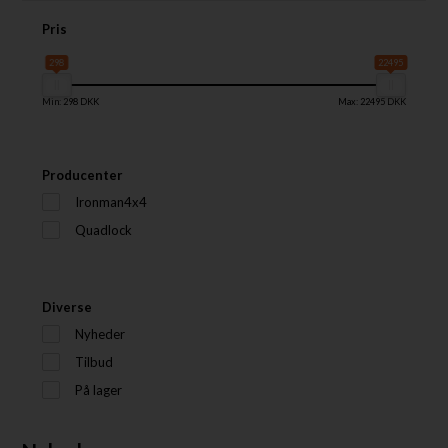
Pris
298
22495
Min: 298 DKK
Max: 22495 DKK
Producenter
Ironman4x4
Quadlock
Diverse
Nyheder
Tilbud
På lager