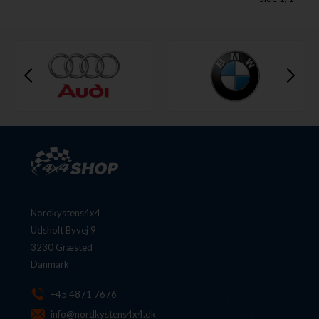
Nordkystens4x4
Udsholt Byvej 9
3230 Græsted
Danmark
+45 4871 7676
info@nordkystens4x4.dk