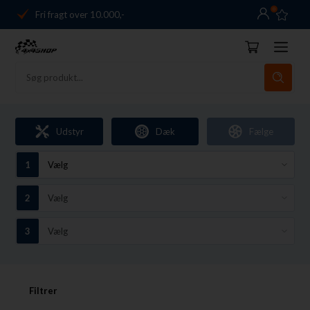
0
Fri fragt over 10.000,-
Danmarks førende
14 dages returret
Dag-til-dag levering
Fri fragt over 10.000,-
Udstyr
Dæk
Fælge
Danmarks førende
14 dages returret
Filtrer