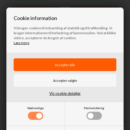
Cookie information
Vi bruger cookies til indsamling af statistik og til trafikmåling. Vi
Nyhed
Nyhed
bruger informationen til forbedring af hjemmesiden. Ved at klikke
videre, accepterer du brugen af cookies.
Læs mere
Spilkofanger uden Bull Bar
m/tågelygter i aluminium fra
Motorhjelmsbeskyttelse til Ford
Ironman4x4 til Suzuki Jimny
Ranger PY fra BugShields
Vis cookie detaljer
2018+
Nødvendige
Markedsføring
995,00 DKK
14.995,00 DKK
Afsendes
i morgen
Afsendes
i morgen