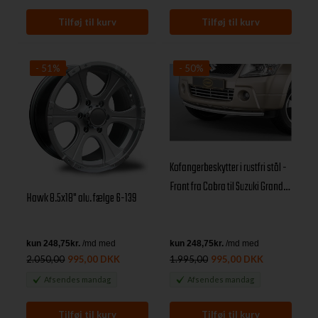
- 51%
- 50%
Kofangerbeskytter i rustfri stål -
Front fra Cobra til Suzuki Grand
Hawk 8.5x18" alu. fælge 6-139
Vitara MK3
2.050,00
995,00 DKK
1.995,00
995,00 DKK
Afsendes
mandag
Afsendes
mandag