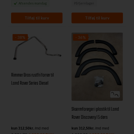
Afsendes
mandag
På fjernlager
- 38%
- 36%
Rimmer Bros rustfri forrør til
Land Rover Series Diesel
Skærmforøger i plastik til Land
Rover Discovery I 5 dørs