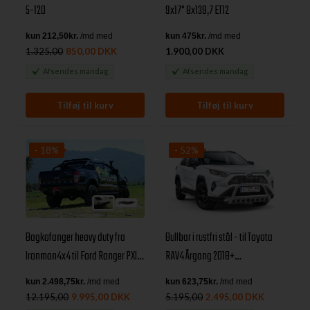
5-120
9x17" 8x139,7 ET12
1.325,00
850,00 DKK
1.900,00 DKK
Afsendes
mandag
Afsendes
mandag
- 18%
- 52%
Bagkofanger heavy duty fra
Bullbar i rustfri stål - til Toyota
Ironman4x4 til Ford Ranger PXI-
RAV4 Årgang 2018+
II årg. 12-22
(afmontering)
12.195,00
9.995,00 DKK
5.195,00
2.495,00 DKK