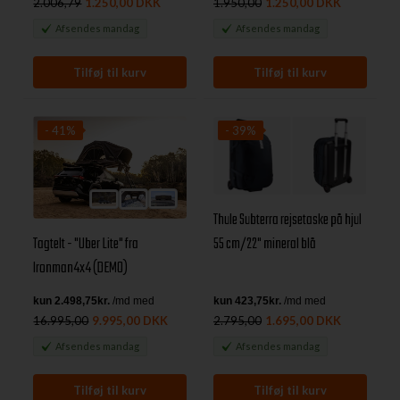
2.006,79
1.250,00 DKK
1.950,00
1.250,00 DKK
Afsendes
mandag
Afsendes
mandag
- 41%
- 39%
Thule Subterra rejsetaske på hjul
55 cm/22" mineral blå
Tagtelt - "Uber Lite" fra
Ironman4x4 (DEMO)
16.995,00
9.995,00 DKK
2.795,00
1.695,00 DKK
Afsendes
mandag
Afsendes
mandag