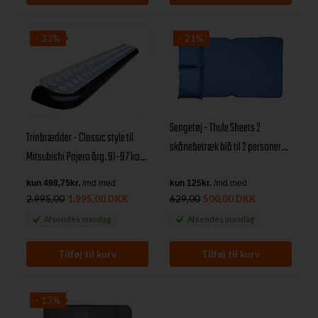
- 33%
- 21%
Sengetøj - Thule Sheets 2
Trinbrædder - Classic style til
skånebetræk blå til 2 personers
Mitsubishi Pajero årg. 91-97 kort
telt
model
2.995,00
1.995,00 DKK
629,00
500,00 DKK
Afsendes
mandag
Afsendes
mandag
- 13%