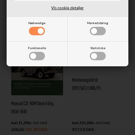
Vis cookie detaljer
Nødvendige
Markedsføring
- 58%
Funktionelle
Statistiske
Monteringskit til
DSP/507/LWB/PL
Manual CD-ROM Serie II årg.
1958-1961
298,00
125,00 DKK
937,50 DKK