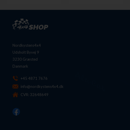
Nordkystens4x4
Udsholt Byvej 9
3230 Græsted
Danmark
+45 4871 7676
info@nordkystens4x4.dk
CVR: 32648649