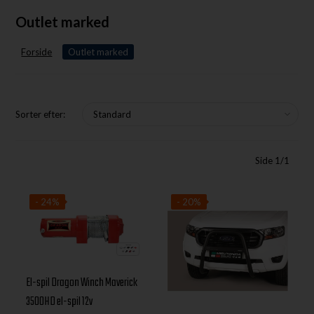
Outlet marked
Forside
Outlet marked
Sorter efter:
Side 1/1
- 24%
- 20%
El-spil Dragon Winch Maverick
3500HD el-spil 12v