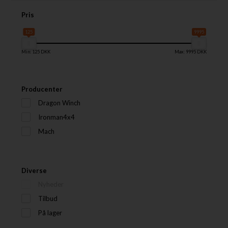
Pris
125
9995
Min: 125 DKK
Max: 9995 DKK
Producenter
Dragon Winch
Ironman4x4
Mach
Diverse
Nyheder
Tilbud
På lager