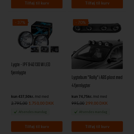
- 37%
- 70%
Lygte - IPF 940 130 W LED
fjernlygte
Lygtebum "Rally" i ABS plast med
4 fjernlygter
2.795,00
1.750,00 DKK
995,00
299,00 DKK
Afsendes
mandag
Afsendes
mandag