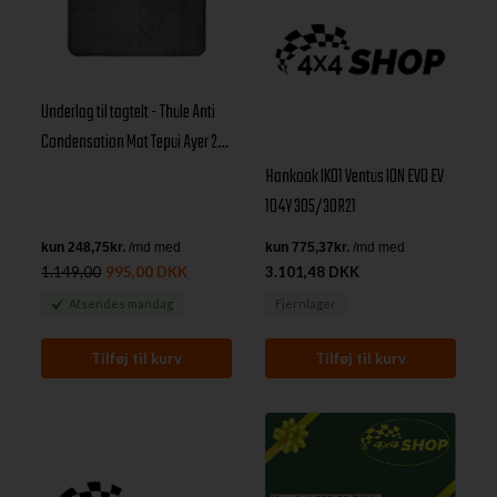
Underlag til tagtelt - Thule Anti
Condensation Mat Tepui Ayer 2
anti-kondenserende underlag
Hankook IK01 Ventus ION EVO EV
104Y 305/30R21
1.149,00
995,00 DKK
3.101,48 DKK
Afsendes
mandag
Fjernlager