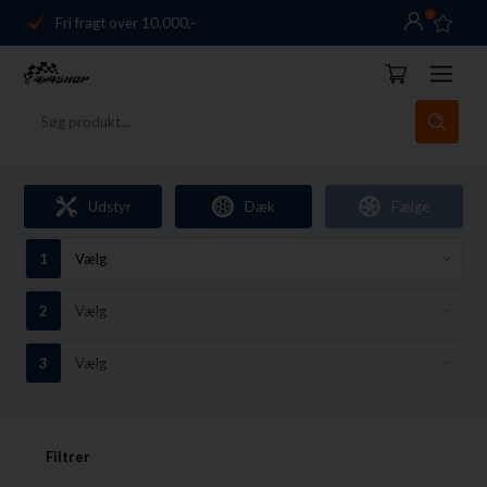
0
Danmarks førende
14 dages returret
Dag-til-dag levering
Fri fragt over 10.000,-
Udstyr
Dæk
Fælge
Danmarks førende
14 dages returret
Filtrer