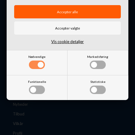
Danmark
+45 4871 7676
info@nordkystens4x4.dk
CVR: 32648649
Vis cookie detaljer
Nødvendige
Markedsføring
Information
Funktionelle
Statistiske
B2B Login
B2B ansøgning
Nyheder
Tilbud
Vilkår
Profil