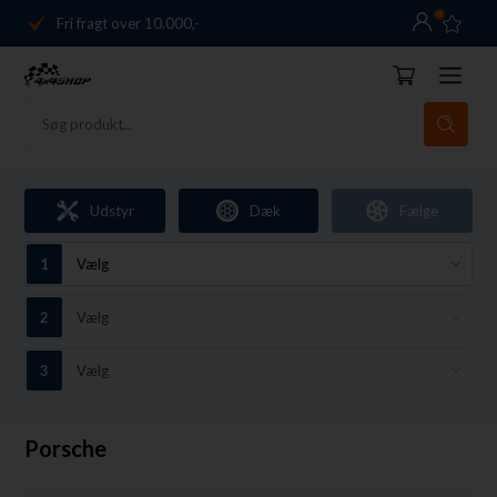
0
Fri fragt over 10.000,-
Danmarks førende
14 dages returret
Dag-til-dag levering
Fri fragt over 10.000,-
Udstyr
Dæk
Fælge
Danmarks førende
14 dages returret
Porsche