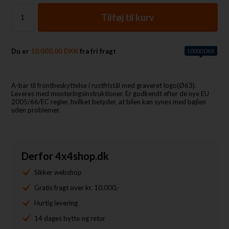
Du er
10.000,00 DKK
fra fri fragt
10000 DKK
A-bar til frontbeskyttelse i rustfristål med graveret logo(Ø63).
Leveres med monteringsinstruktioner. Er godkendt efter de nye EU
2005/66/EC regler, hvilket betyder, at bilen kan synes med bøjlen
uden problemer.
Derfor 4x4shop.dk
Sikker webshop
Gratis fragt over kr. 10.000,-
Hurtig levering
14 dages bytte og retur