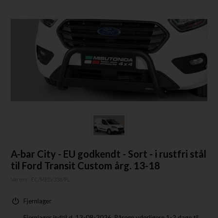
A-bar City - EU godkendt - Sort - i rustfri stål
til Ford Transit Custom årg. 13-18
Varenr:
EC/MED/338/PL
Fjernlager
Fjernlager indtil d. 13-08-2026. Påregn yderligere 1-2 dage til