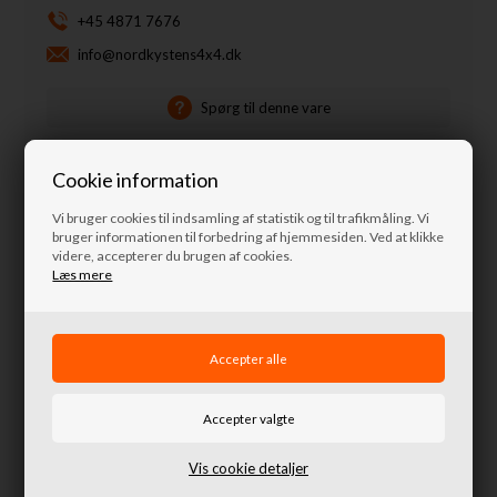
+45 4871 7676
info@nordkystens4x4.dk
Spørg til denne vare
Cookie information
Vi bruger cookies til indsamling af statistik og til trafikmåling. Vi
Relaterede varer
bruger informationen til forbedring af hjemmesiden. Ved at klikke
videre, accepterer du brugen af cookies.
Læs mere
Vis cookie detaljer
Beslag til montering af lygter på