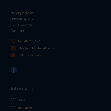
Nordkystens4x4
Udsholt Byvej 9
3230 Græsted
Danmark
+45 4871 7676
info@nordkystens4x4.dk
CVR: 32648649
Information
B2B Login
B2B ansøgning