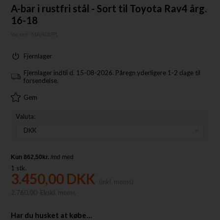
A-bar i rustfri stål - Sort til Toyota Rav4 årg.
16-18
Varenr:
MA/401/PL
Fjernlager
Fjernlager indtil d. 15-08-2026. Påregn yderligere 1-2 dage til
forsendelse.
Gem
Valuta:
1
stk.
3.450,00
DKK
(inkl. moms)
2.760,00
Ekskl. moms
Har du husket at købe…