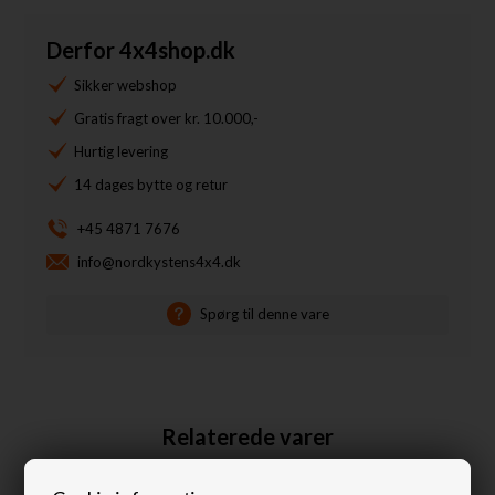
Derfor 4x4shop.dk
Sikker webshop
Gratis fragt over kr. 10.000,-
Hurtig levering
14 dages bytte og retur
+45 4871 7676
info@nordkystens4x4.dk
Spørg til denne vare
Relaterede varer