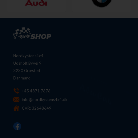
Nordkystens4x4
Udsholt Byvej 9
3230 Græsted
Danmark
+45 4871 7676
info@nordkystens4x4.dk
CVR: 32648649