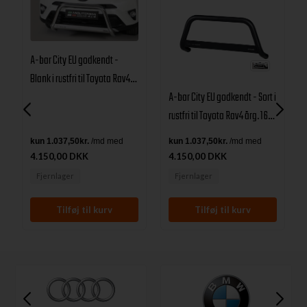
A-bar City EU godkendt -
Blank i rustfri til Toyota Rav4
A-bar City EU godkendt - Sort i
årg. 16-18
rustfri til Toyota Rav4 årg. 16-
18
4.150,00 DKK
4.150,00 DKK
Fjernlager
Fjernlager