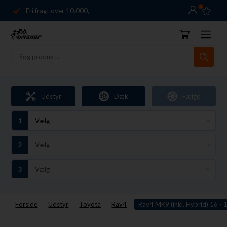
0
Fri fragt over 10.000,-
Danmarks førende
14 dages returret
Dag-til-dag levering
Fri fragt over 10.000,-
Udstyr
Dæk
Fælge
Danmarks førende
14 dages returret
Forside
Udstyr
Toyota
Rav4
Rav4 MK9 (inkl. Hybrid) 16 - 