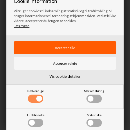
Cookie information
Vi bruger cookies til indsamling af statistik og til trafikmåling. Vi
bruger informationen til forbedring af hjemmesiden. Ved at klikke
videre, accepterer du brugen af cookies.
Læs mere
Beslag til montering af lygter på
bøjler 2.5" (63 mm)
Beslag rustfri til montering af
392,50 DKK
lygter på bøjler 2.5" (63,5 mm) (2
stk)
Afsendes
mandag
Vis cookie detaljer
595,00 DKK
Afsendes
mandag
Nødvendige
Markedsføring
Funktionelle
Statistiske