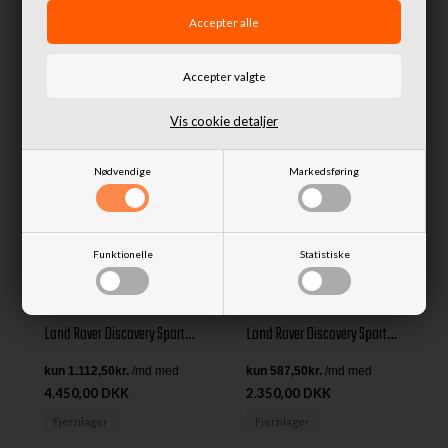
Lignende produkter
Vis cookie detaljer
Nødvendige
Markedsføring
Funktionelle
Statistiske
Anhængertræk fra Trux til
Anhængertræk fra Trux til
Land Rover Discovery Sport
Land Rover Discovery Sport
L550 Årgang 2019+
L550 Årgang 2019+
4.450,00 DKK
2.350,00 DKK
Fjernlager
Fjernlager