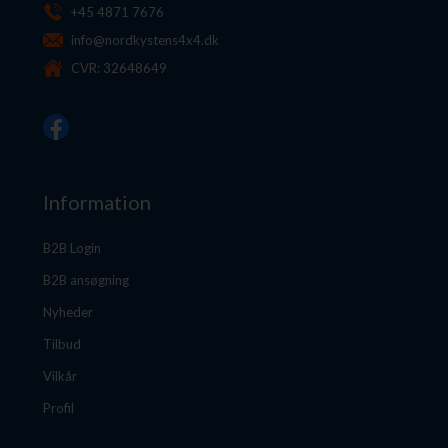
+45 4871 7676
info@nordkystens4x4.dk
CVR: 32648649
Information
B2B Login
B2B ansøgning
Nyheder
Tilbud
Vilkår
Profil