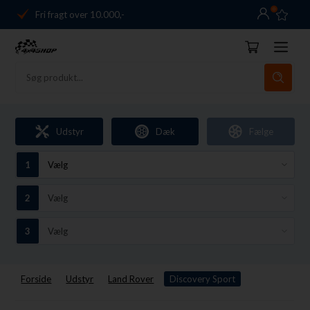
0
Fri fragt over 10.000,-
Danmarks førende
14 dages returret
Dag-til-dag levering
Fri fragt over 10.000,-
Udstyr
Dæk
Fælge
Danmarks førende
14 dages returret
Forside
Udstyr
Land Rover
Discovery Sport