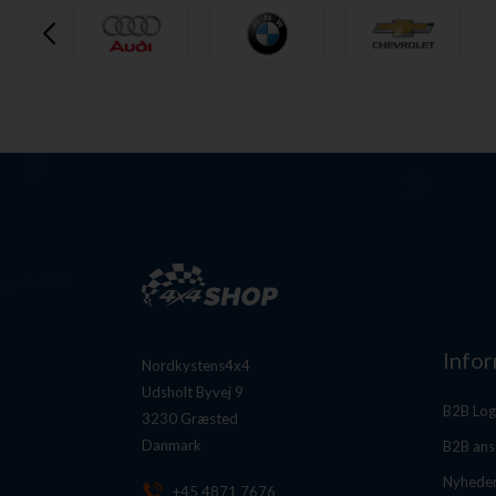
Info
Nordkystens4x4
Udsholt Byvej 9
B2B Log
3230 Græsted
Danmark
B2B ans
Nyhede
+45 4871 7676