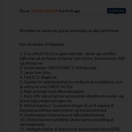
Du er
10.000,00 DKK
fra fri fragt
10000 DKK
Modellen er universal og kan anvendes på alle Land Rover.
Kan anvendes til følgende:
1. iCarsoft LR V3.0 kan gøre det hele - læser og nulstiller
fejlkoder på de fleste systemer som motor, transmission, ABS
og airbag osv.
2. Understøtter OBDII/EOBD Ti driftsformer.
3. Læser live-data.
4. Fuld ECU-diagnose.
5. Gælder for enkeltmærket for de fleste af modellerne, som
er udstyret med OBDII-16 DLC.
6. Nem at bruge med silikoneknapper.
7. Auto VIN-teknologi kan automatisk identificere model- og
årstal oplysninger på ingen tid.
8. Aktiveringstest / tovejstest bruges til at få adgang til
køretøjsspecifikke delsystemer og komponenttest.
9. Understøtter fryseramme af fejlkodefunktioner.
10. Olielys/service nulstilling: Understøtter nulstilling af
servicelampen.
11. Vedligeholdelse af elektronisk parkeringsbremse (EPB)