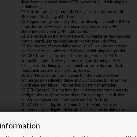
deaktiverer og genaktiverer EPB-systemet til udskiftning og
initialisering.
12. Batteristyringssystem (BMS), registrerer nyt batteri til
BMS ved udskiftning af batteri.
13. Regenereringskontrolsystem for dieselpartikelfilter (DPF),
anmoder om DPF-regenereringsprocessen, mens DPF-
blokering og slukker DPF-indikatoren.
14. Elektronisk gaskontrolsystem (ETC) genlærer gasklappens
kontrolværdi, når gasklappen er ryddet eller udskiftet.
15. Kalibrering af styrevinkelsensor (SAS), kalibrerer rattet til
lige frem eller genkalibrerer SAS ved udskiftning af styredel.
16. ABS-blødning, slipper luften for at genoprette ABS-
bremsefølsomhed, eller genlærer ved udskiftning af ABS.
17. Injector kodning, genlærer injektorkontrolparametret,
mens injektoren fornyes eller udskiftes.
18. BCM (kropsstabilitet), Denne funktion understøtter
rutinemæssig vedligeholdelse af DSC-moduler, for eksempel
nulstil eller slet tilpasningsværdier, opstart af enheden.
19. ECM (motor), Denne funktion understøtter rutinemæssig
vedligeholdelse af motormoduler, for eksempel nulstil eller
slet tilpasningsværdier, beregn brændstofforbrug.
20. TCM (transadaption), Denne funktion understøtter
rutinemæssig vedligeholdelse af transmissionsmoduler, for
eksempel nulstil tilpasningsværdier, juster olieniveauet.
21. Motor tomgang, Denne korrektion kan udføres, når
information
tomgangshastighedsfejlen er løst. Juster bilens
motortomgangshastighed.
22. Luftaffjedring, Prøv at nulstille elektronisk affjedring med