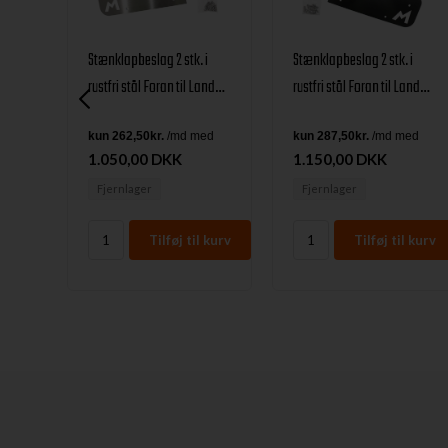
Stænklapbeslag 2 stk. i
Stænklapbeslag 2 stk. i
d logo
rustfri stål Foran til Land
rustfri stål Foran til Land
Rover Defender 90 Årgang
Rover Defender 90 Årgang
1986+
1986+
1.050,00 DKK
1.150,00 DKK
Fjernlager
Fjernlager