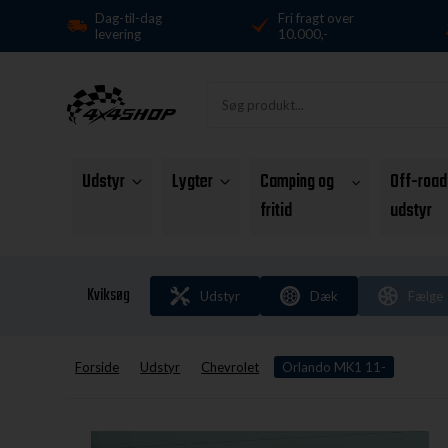
Dag-til-dag
Fri fragt over
levering
10.000,-
Udstyr
Lygter
Camping og
Off-road
fritid
udstyr
Kviksøg
Udstyr
Dæk
Fælge
Forside
Udstyr
Chevrolet
Orlando MK1 11-