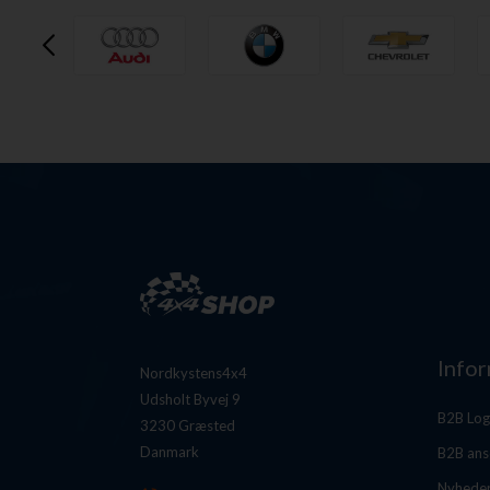
Info
Nordkystens4x4
Udsholt Byvej 9
B2B Log
3230 Græsted
Danmark
B2B ans
Nyhede