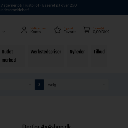
.9 stjerner på Trustpilot - Baseret på over 250
undeanmeldelser!
Velkommen
0
gemt
0 vare(r)
Konto
Favorit
0,00 DKK
K
Outlet
Værkstedspriser
Nyheder
Tilbud
marked
Derfor 4x4shop.dk