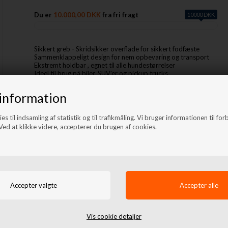
Du er
10.000,00 DKK
fra fri fragt
10000 DKK
Sikkert greb - Skridsikker overflade for sikkert fodfæste
Sammenklappeligt design for nem opbevaring og transport
Ekstremt holdbar , egnet til alle hundestørrelser
Ideel til brug på biler, SUV'er og pickup trucks
Nem at rengøre og vedligeholde
Kan tage selv de største hunde
information
Nominel kapacitet på 90 kg
Længde 244 cm og bredde 38 cm
Produktvægt 8 kg
es til indsamling af statistik og til trafikmåling. Vi bruger informationen til for
Længde sammenfoldet 124 cm
ed at klikke videre, accepterer du brugen af cookies.
Lignende produkter
Vis cookie detaljer