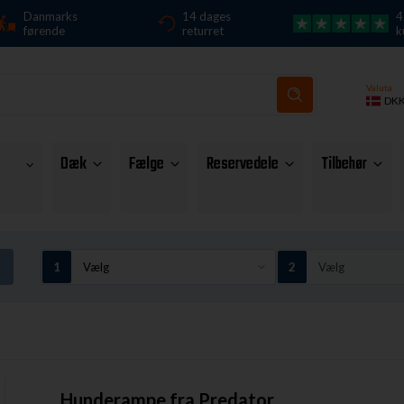
Danmarks
14 dages
4
førende
returret
k
Valuta
DK
Dæk
Fælge
Reservedele
Tilbehør
Hunderampe fra Predator