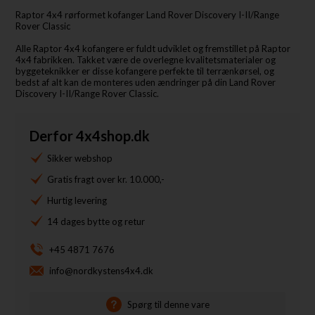
Raptor 4x4 rørformet kofanger Land Rover Discovery I-II/Range
Rover Classic
Alle Raptor 4x4 kofangere er fuldt udviklet og fremstillet på Raptor
4x4 fabrikken. Takket være de overlegne kvalitetsmaterialer og
byggeteknikker er disse kofangere perfekte til terrænkørsel, og
bedst af alt kan de monteres uden ændringer på din Land Rover
Discovery I-II/Range Rover Classic.
Derfor 4x4shop.dk
Sikker webshop
Gratis fragt over kr. 10.000,-
Hurtig levering
14 dages bytte og retur
+45 4871 7676
info@nordkystens4x4.dk
Spørg til denne vare