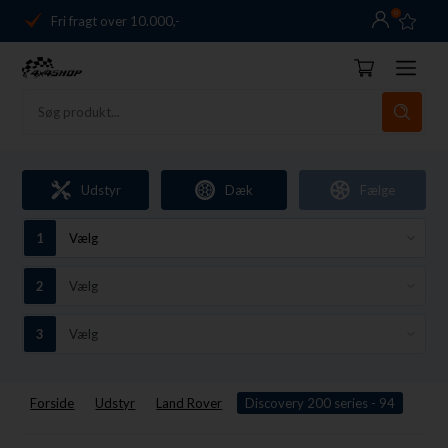
0
Fri fragt over 10.000,-
Danmarks førende
14 dages returret
Dag-til-dag levering
Fri fragt over 10.000,-
Udstyr
Dæk
Fælge
Danmarks førende
14 dages returret
Forside
Udstyr
Land Rover
Discovery 200 series - 94