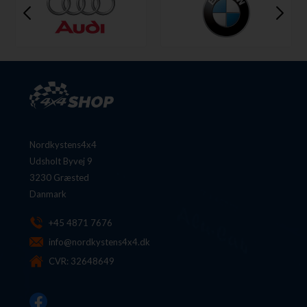
Nordkystens4x4
Udsholt Byvej 9
3230 Græsted
Danmark
+45 4871 7676
info@nordkystens4x4.dk
CVR: 32648649