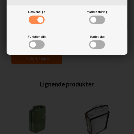
Nødvendige
Markedsføring
Jerry Can 6,5L rød 165x635x128
fra Terrafirma
750,00 DKK
Funktionelle
Statistiske
Fjernlager
Lignende produkter