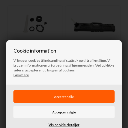
Fyldetud til Jerrycans til
Jerry Can 6,5L sort 165x635x128
Cookie information
Terrafirma Jerry cans
fra Terrafirma
Vi bruger cookies til indsamling af statistik og til trafikmåling. Vi
bruger informationen til forbedring af hjemmesiden. Ved at klikke
80,00 DKK
760,00 DKK
videre, accepterer du brugen af cookies.
Læs mere
Fjernlager
Fjernlager
Vis cookie detaljer