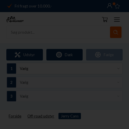
0
Fri fragt over 10.000,-
Danmarks førende
14 dages returret
Dag-til-dag levering
Fri fragt over 10.000,-
Udstyr
Dæk
Fælge
Danmarks førende
14 dages returret
Forside
Off-road udstyr
Jerry Cans