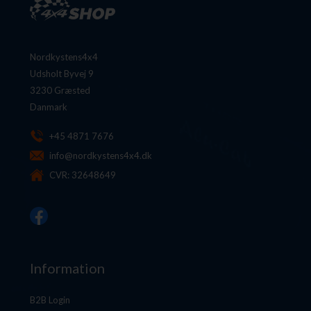
Nordkystens4x4
Udsholt Byvej 9
3230 Græsted
Danmark
+45 4871 7676
info@nordkystens4x4.dk
CVR: 32648649
Information
B2B Login