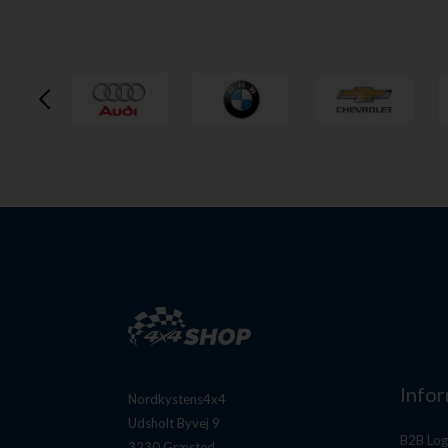
Info
Nordkystens4x4
Udsholt Byvej 9
B2B Log
3230 Græsted