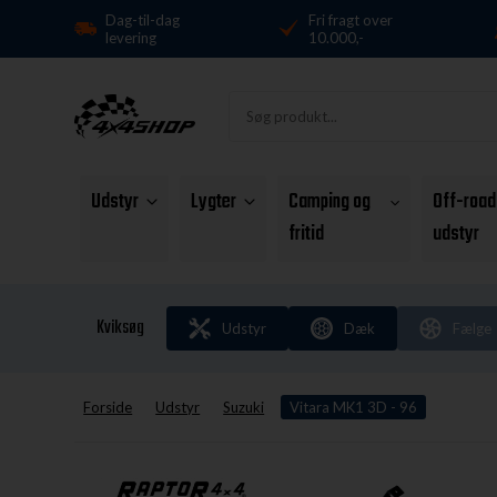
Dag-til-dag
Fri fragt over
levering
10.000,-
Udstyr
Lygter
Camping og
Off-road
fritid
udstyr
Kviksøg
Udstyr
Dæk
Fælge
Forside
Udstyr
Suzuki
Vitara MK1 3D - 96