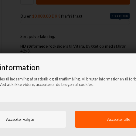
Du er
10.000,00 DKK
fra fri fragt
10000 DKK
Sort pulverlakering.
HD rørformede rocksliders til Vitara, bygget op med stålrør
42x3.
Alle beslag og bolte til korrekt montering er inkluderet i
information
sættet.
es til indsamling af statistik og til trafikmåling. Vi bruger informationen til for
ed at klikke videre, accepterer du brugen af cookies.
Lignende produkter