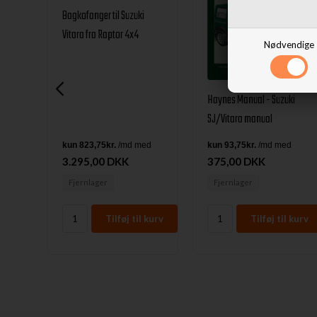
Bagkofanger til Suzuki
Vitara fra Raptor 4x4
Nødvendige
Haynes Manual - Suzuki
SJ/Vitara manual
3.295,00 DKK
375,00 DKK
Fjernlager
Fjernlager