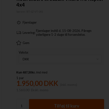
4x4
Varenr:
RT-SZ-VT-041
Fjernlager
Fjernlager indtil d. 15-08-2026. Påregn
Levering:
yderligere 1-2 dage til forsendelse.
Gem
Valuta:
1
par
1.950,00
DKK
(inkl. moms)
1.560,00
Ekskl. moms