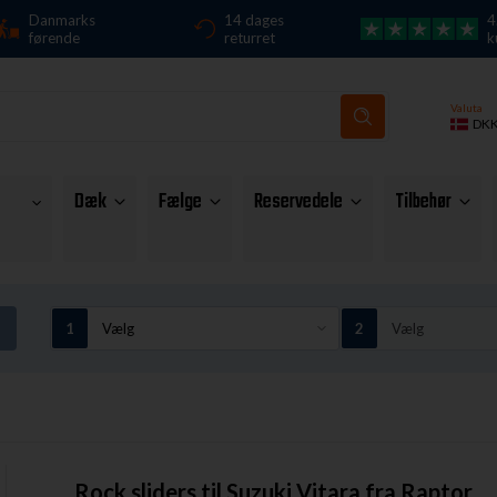
Danmarks
14 dages
4
førende
returret
k
Valuta
DK
Dæk
Fælge
Reservedele
Tilbehør
Rock sliders til Suzuki Vitara fra Raptor