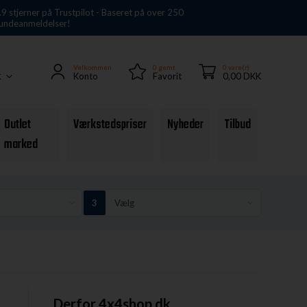
.9 stjerner på Trustpilot - Baseret på over 250
undeanmeldelser!
Velkommen
0
gemt
0 vare(r)
Konto
Favorit
0,00 DKK
K
Outlet
Værkstedspriser
Nyheder
Tilbud
marked
Derfor 4x4shop.dk