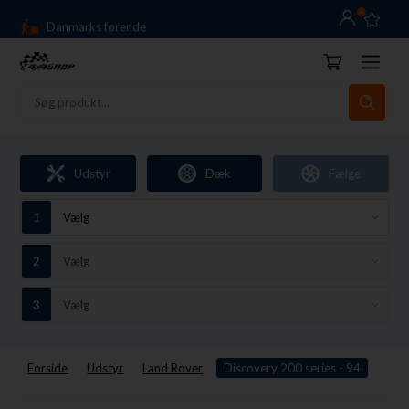
0
Danmarks førende
14 dages returret
Dag-til-dag levering
Fri fragt over 10.000,-
Danmarks førende
Udstyr
Dæk
Fælge
14 dages returret
Forside
Udstyr
Land Rover
Discovery 200 series - 94