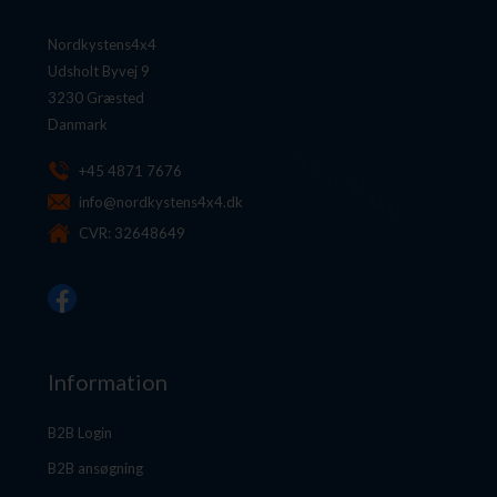
Nordkystens4x4
Udsholt Byvej 9
3230 Græsted
Danmark
+45 4871 7676
info@nordkystens4x4.dk
CVR: 32648649
Information
B2B Login
B2B ansøgning