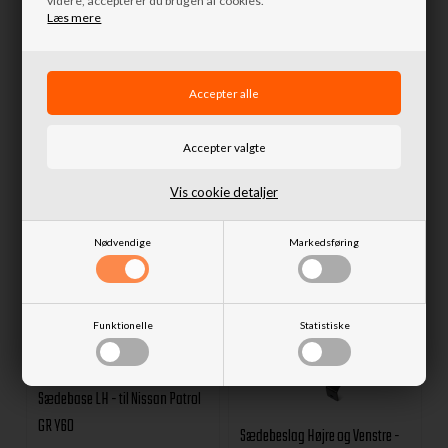
videre, accepterer du brugen af cookies.
Læs mere
Sædebeslag Højre + Venstre til
Sædebase RH - til Nissan Patrol
Toyota Land Cruiser KZJ/LJ
GR Y60
550,00 DKK
595,00 DKK
Fjernlager
Fjernlager
Vis cookie detaljer
Nødvendige
Markedsføring
Funktionelle
Statistiske
Sædebase LH - til Nissan Patrol
GR Y60
Sædebeslag Højre og Venstre -