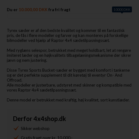
Du er
10.000,00 DKK
fra fri fragt
10000 DKK
Tyrex sæder er af den bedste kvalitet og kommer til en fantastisk
pris, de fås i flere modeller og farver og kan monteres på forskellige
bilmodeller ved hjælp af Raptor 4x4 sædetilpasningssæt.
Med ryglæns selespor, betrukket med meget holdbart, let at rengøre
imiteret læder og en højkvalitets tilbagelæningsmekanisme der sikrer
jævn og nem justering.
Disse Tyrex Sports Bucket-sæder er bygget med komfort i tankerne
og er det perfekte supplement til dit køretøj til eventyr On- And
Offroad.
Alle modeller er justerbare, udstyret med skinner og kompatible med
vores Raptor 4x4 sædetilpasningssæt.
Denne model er betrukket med kraftig, høj kvalitet, sort kunstlæder.
Derfor 4x4shop.dk
Sikker webshop
Gratis fragt over kr. 10.000,-