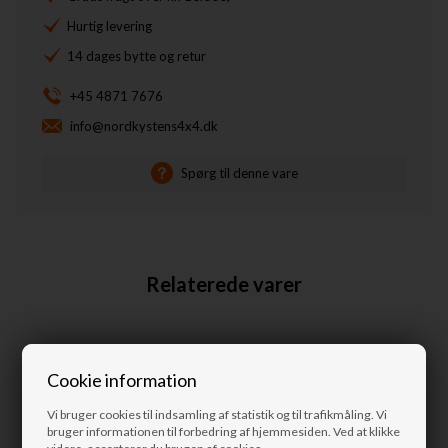
Hurtig levering
14 dages bytte og retur
+45 4871 7676
info@nordkystens4x4.dk
Spørg til denne vare
Relaterede varer
Cookie information
Vi bruger cookies til indsamling af statistik og til trafikmåling. Vi
bruger informationen til forbedring af hjemmesiden. Ved at klikke