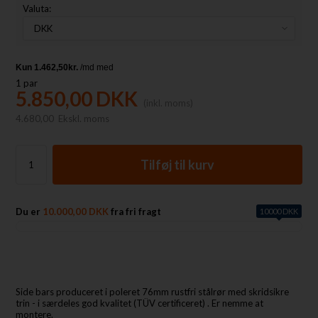
Valuta:
1
par
5.850,00
DKK
(inkl. moms)
4.680,00
Ekskl. moms
Du er
10.000,00 DKK
fra fri fragt
10000 DKK
Side bars produceret i poleret 76mm rustfri stålrør med skridsikre
trin - i særdeles god kvalitet (TÜV certificeret) . Er nemme at
montere.