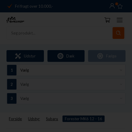
0
Fri fragt over 10.000,-
Danmarks førende
14 dages returret
Dag-til-dag levering
Fri fragt over 10.000,-
Udstyr
Dæk
Fælge
Danmarks førende
14 dages returret
Forside
Udstyr
Subaru
Forester MK6 12 - 16