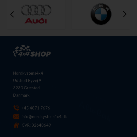
Nordkystens4x4
Udsholt Byvej 9
3230 Græsted
Danmark
+45 4871 7676
info@nordkystens4x4.dk
CVR: 32648649