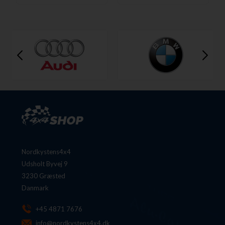
Nordkystens4x4
Udsholt Byvej 9
3230 Græsted
Danmark
+45 4871 7676
info@nordkystens4x4.dk