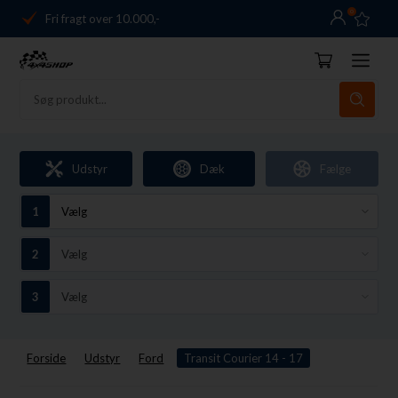
0
Fri fragt over 10.000,-
Danmarks førende
14 dages returret
Dag-til-dag levering
Fri fragt over 10.000,-
Udstyr
Dæk
Fælge
Danmarks førende
14 dages returret
Forside
Udstyr
Ford
Transit Courier 14 - 17