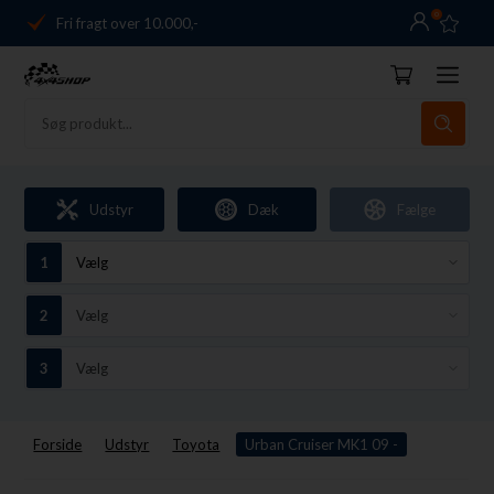
0
Fri fragt over 10.000,-
Danmarks førende
14 dages returret
Dag-til-dag levering
Fri fragt over 10.000,-
Udstyr
Dæk
Fælge
Danmarks førende
14 dages returret
Forside
Udstyr
Toyota
Urban Cruiser MK1 09 -