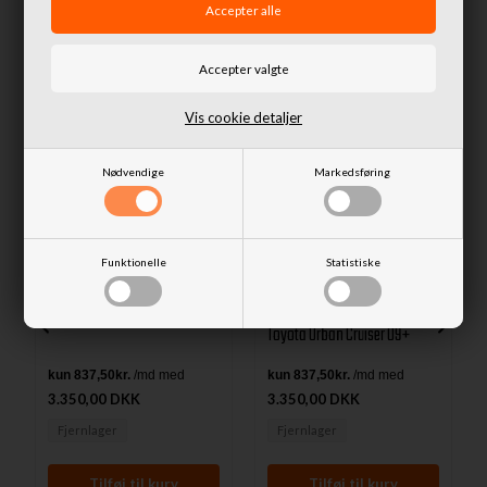
Lignende produkter
Vis cookie detaljer
Nødvendige
Markedsføring
A-bar City - Blank i rustfri stål
Funktionelle
Statistiske
til Toyota Urban Cruiser 09+
A-bar City - Sort i rustfri stål til
Toyota Urban Cruiser 09+
3.350,00 DKK
3.350,00 DKK
Fjernlager
Fjernlager