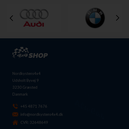
Nordkystens4x4
Udsholt Byvej 9
3230 Græsted
Danmark
+45 4871 7676
info@nordkystens4x4.dk
CVR: 32648649