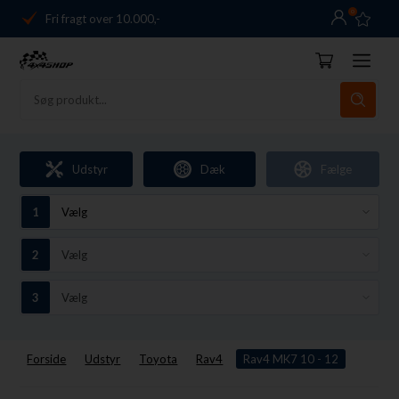
0
Fri fragt over 10.000,-
Danmarks førende
14 dages returret
Dag-til-dag levering
Fri fragt over 10.000,-
Udstyr
Dæk
Fælge
Danmarks førende
14 dages returret
Forside
Udstyr
Toyota
Rav4
Rav4 MK7 10 - 12