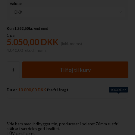
Valuta:
1
par
5.050,00
DKK
(inkl. moms)
4.040,00
Ekskl. moms
Du er
10.000,00 DKK
fra fri fragt
10000 DKK
Side bars med indbygget trin, produceret i poleret 76mm rustfri
stålrør i særdeles god kvalitet.
TÜV certificeret.