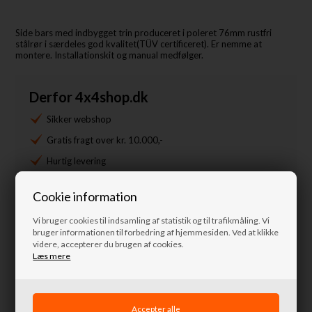
Side bars med indbygget trin produceret i poleret 76mm rustfri
stålrør i særdeles god kvalitet(TÜV certificeret). Er nemme at
montere. Installationskit og manual medfølger.
Derfor 4x4shop.dk
Sikker webshop
Gratis fragt over kr. 10.000,-
Hurtig levering
14 dages bytte og retur
Cookie information
+45 4871 7676
Vi bruger cookies til indsamling af statistik og til trafikmåling. Vi
info@nordkystens4x4.dk
bruger informationen til forbedring af hjemmesiden. Ved at klikke
videre, accepterer du brugen af cookies.
Læs mere
Spørg til denne vare