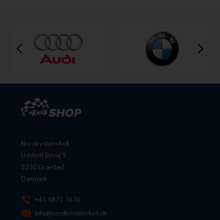
Nordkystens4x4
Udsholt Byvej 9
3230 Græsted
Danmark
+45 4871 7676
info@nordkystens4x4.dk