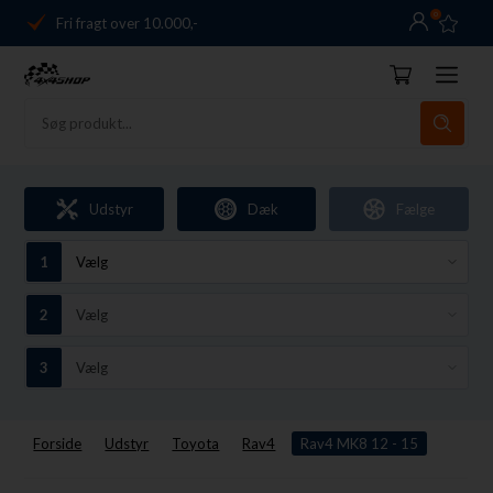
0
Fri fragt over 10.000,-
Danmarks førende
14 dages returret
Dag-til-dag levering
Fri fragt over 10.000,-
Udstyr
Dæk
Fælge
Danmarks førende
14 dages returret
Forside
Udstyr
Toyota
Rav4
Rav4 MK8 12 - 15