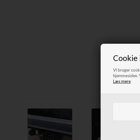
Cookie 
Vi bruger cooki
hjemmesiden. V
Læs mere