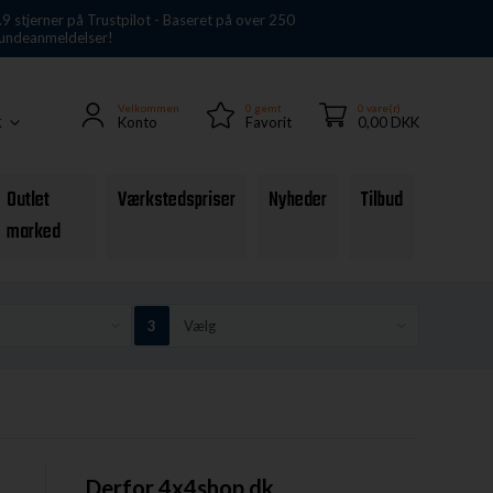
.9 stjerner på Trustpilot - Baseret på over 250
undeanmeldelser!
Velkommen
0
gemt
0 vare(r)
Konto
Favorit
0,00 DKK
K
Outlet
Værkstedspriser
Nyheder
Tilbud
marked
Derfor 4x4shop.dk