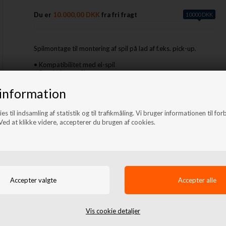
Du er
10.000,00 DKK
fra fri fragt
10000 DKK
Spilmontage til montering af spil på lad af f.eks. pick-up.
• Kompatibilitet med el-spil
• Stærk 6mm stålramme
• Sort pulverlakering
• 2 stk ekstra stærke kroge
information
• Mål: 105 x 40 x 16 cm
es til indsamling af statistik og til trafikmåling. Vi bruger informationen til for
ed at klikke videre, accepterer du brugen af cookies.
Lignende produkter
Vis cookie detaljer
A-bar City EU godkendt -