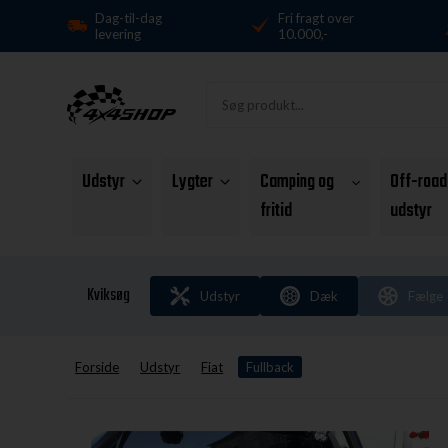
Dag-til-dag
Fri fragt over
levering
10.000,-
Udstyr
Lygter
Camping og
Off-road
fritid
udstyr
Kviksøg
Udstyr
Dæk
Fælge
Forside
Udstyr
Fiat
Fullback