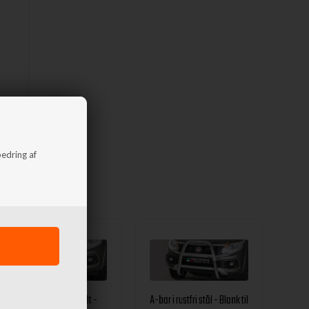
bedring af
A-bar City EU godkendt -
A-bar i rustfri stål - Blank til