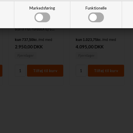
Blank i rustfri stål til Fiat
Markedsføring
Funktionelle
Fullback årg. 16>
Side bars fra Trux i rustfri
stål til Fiat Fullback D/C
Årgang 2016-2019
2.950,00 DKK
4.095,00 DKK
Fjernlager
Fjernlager