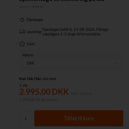
Varenr:
SPMLAD
Fjernlager
Fjernlager indtil d. 13-08-2026. Påregn
Levering:
yderligere 1-2 dage til forsendelse.
Gem
Valuta:
1
stk.
2.995,00
DKK
(inkl. moms)
2.396,00
Ekskl. moms