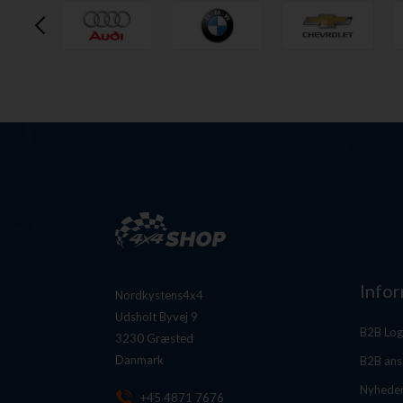
Info
Nordkystens4x4
Udsholt Byvej 9
B2B Log
3230 Græsted
Danmark
B2B ans
Nyhede
+45 4871 7676