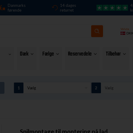
Danmarks
14 dages
4
førende
returret
k
Valuta
DK
Dæk
Fælge
Reservedele
Tilbehør
Spilmontage til montering på lad