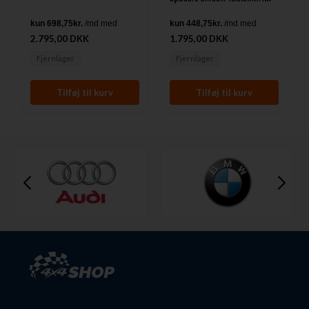
aluminium fra Predator til
Isuzu D-Max Årgang 2025+
2.795,00 DKK
1.795,00 DKK
Fjernlager
Fjernlager