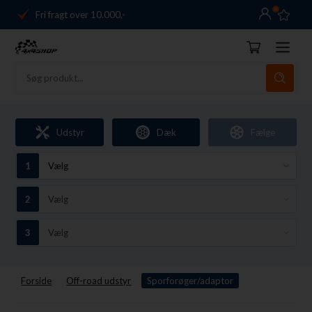
0
Fri fragt over 10.000,-
Danmarks førende
14 dages returret
Dag-til-dag levering
Fri fragt over 10.000,-
Udstyr
Dæk
Fælge
Danmarks førende
14 dages returret
Forside
Off-road udstyr
Sporforøger/adaptor