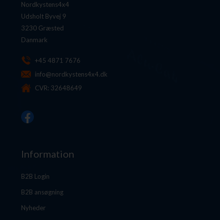
Nordkystens4x4
Udsholt Byvej 9
3230 Græsted
Danmark
+45 4871 7676
info@nordkystens4x4.dk
CVR: 32648649
Information
B2B Login
B2B ansøgning
Nyheder