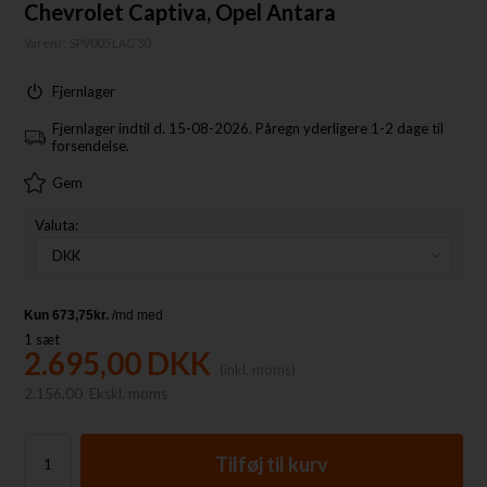
Chevrolet Captiva, Opel Antara
Varenr:
SPV005 LAC 30
Fjernlager
Fjernlager indtil d. 15-08-2026. Påregn yderligere 1-2 dage til
forsendelse.
Gem
Valuta:
1
sæt
2.695,00
DKK
(inkl. moms)
2.156,00
Ekskl. moms