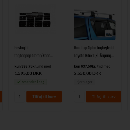
Beslag til
Hardtop Alpha tagbøjler til
tagbagagebærer/Roof
Toyota Hilux D/C Årgang
rack på Landcruiser
2021+
100/105 fra Ironman4x4
1.595,00 DKK
2.550,00 DKK
Afsendes
i dag
Fjernlager