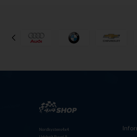
Info
Nordkystens4x4
Udsholt Byvej 9