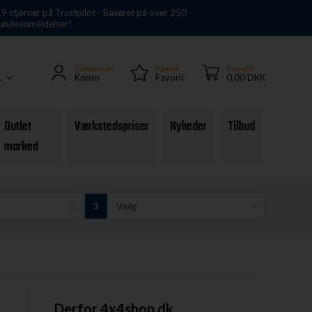
.9 stjerner på Trustpilot - Baseret på over 250
undeanmeldelser!
Velkommen
0
gemt
0 vare(r)
Konto
Favorit
0,00 DKK
K
Outlet
Værkstedspriser
Nyheder
Tilbud
marked
Derfor 4x4shop.dk