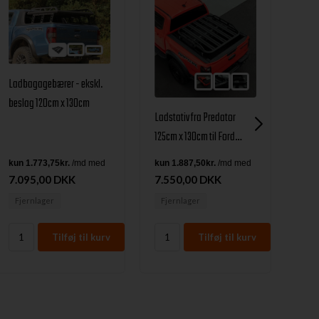
Ladbagagebærer - ekskl.
Lads
beslag 120cm x 130cm
komp
Ladstativ fra Predator
top/
125cm x 130cm til Ford
uden 
Ranger Årgang 2023+
Rang
7.095,00 DKK
7.550,00 DKK
6.4
Årga
Fjernlager
Fjernlager
Fje