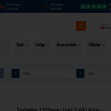
Danmarks
14 dages
4
førende
returret
k
Valuta
DK
Dæk
Fælge
Reservedele
Tilbehør
Tagbøjler 1375mm - (sæt 2 stk) Atlas