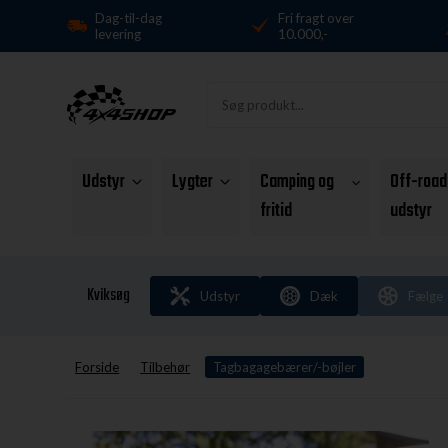
Dag-til-dag
Fri fragt over
levering
10.000,-
Udstyr
Lygter
Camping og
Off-road
fritid
udstyr
Kviksøg
Udstyr
Dæk
Fælge
Forside
Tilbehør
Tagbagagebærer/-bøjler