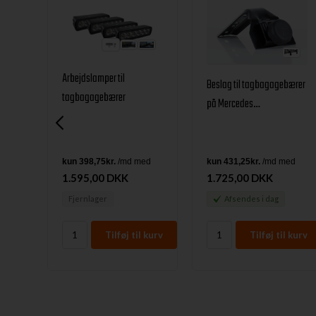
Arbejdslamper til
Beslag til tagbagagebærer
il
tagbagagebærer
på Mercedes
 Isuzu
Geländewagen fra
25+
Ironman4x4
1.595,00 DKK
1.725,00 DKK
Fjernlager
Afsendes
i dag