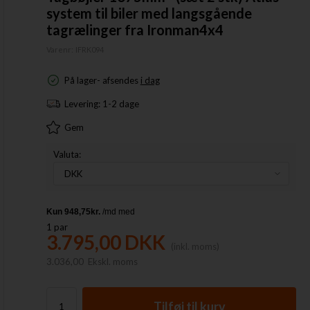
system til biler med langsgående
tagrælinger fra Ironman4x4
Varenr:
IFRK094
På lager
-
afsendes
i dag
Levering:
1-2 dage
Gem
Valuta:
1
par
3.795,00
DKK
(inkl. moms)
3.036,00
Ekskl. moms