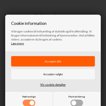
Relaterede varer
Cookie information
Vi bruger cookies til indsamling af statistik og til trafikmåling. Vi
bruger informationen til forbedring af hjemmesiden. Ved at klikke
videre, accepterer du brugen af cookies.
Læs mere
Thule Caprock tagbagagebærer
Vis cookie detaljer
1290 x 1900
8.995,00 DKK
Nødvendige
Markedsføring
Fjernlager