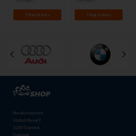
Nordkystens4x4
Udsholt Byvej 9
3230 Græsted
Danmark