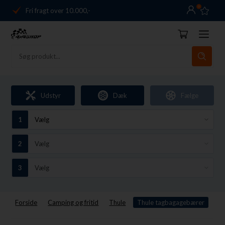
0
Fri fragt over 10.000,-
Danmarks førende
14 dages returret
Dag-til-dag levering
Fri fragt over 10.000,-
Udstyr
Dæk
Fælge
Danmarks førende
14 dages returret
Forside
Camping og fritid
Thule
Thule tagbagagebærer