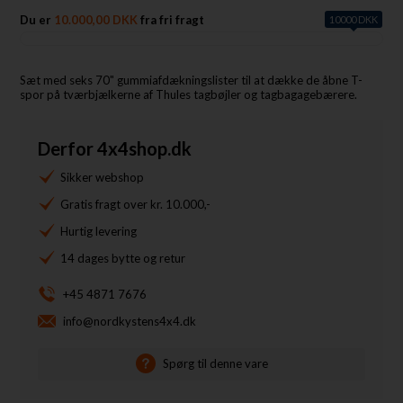
Du er
10.000,00 DKK
fra fri fragt
10000 DKK
Sæt med seks 70" gummiafdækningslister til at dække de åbne T-
spor på tværbjælkerne af Thules tagbøjler og tagbagagebærere.
Derfor 4x4shop.dk
Sikker webshop
Gratis fragt over kr. 10.000,-
Hurtig levering
14 dages bytte og retur
+45 4871 7676
info@nordkystens4x4.dk
Spørg til denne vare