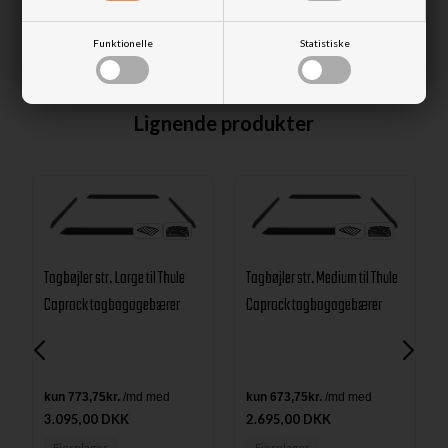
Funktionelle
Statistiske
Lignende produkter
Tagbøjler str. Large til Thule
Tagbøjler str. Medium til Thule
Caprock tagbagagebærer
Caprock tagbagagebærer
3.095,00 DKK
2.695,00 DKK
Fjernlager
Fjernlager