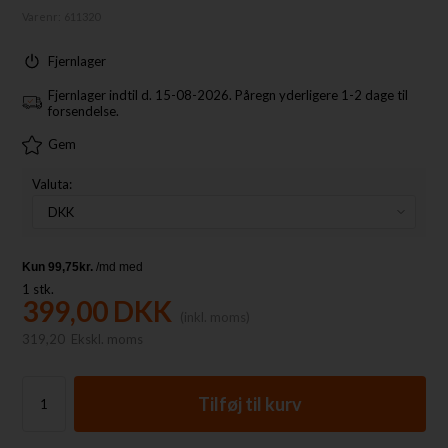
Varenr:
611320
Fjernlager
Fjernlager indtil d. 15-08-2026. Påregn yderligere 1-2 dage til
forsendelse.
Gem
Valuta:
1
stk.
399,00
DKK
(inkl. moms)
319,20
Ekskl. moms