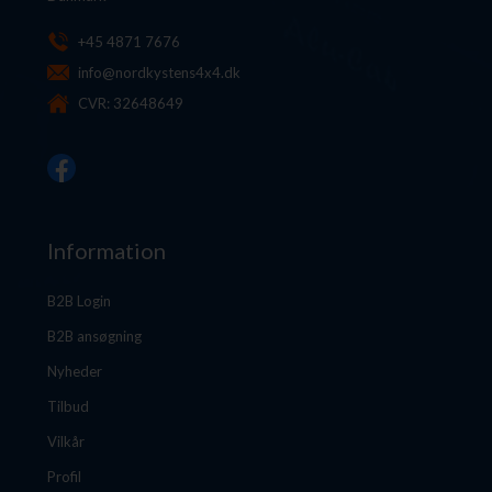
+45 4871 7676
info@nordkystens4x4.dk
CVR: 32648649
Information
B2B Login
B2B ansøgning
Nyheder
Tilbud
Vilkår
Profil