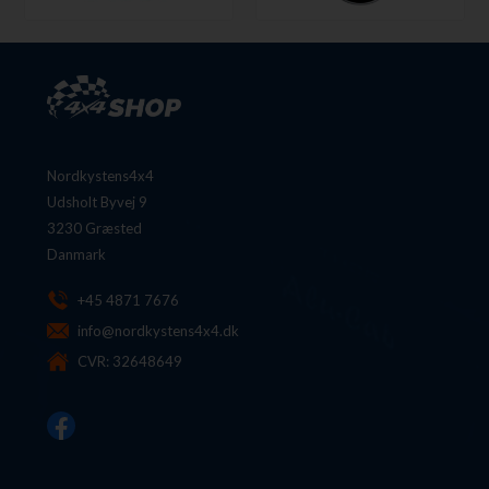
Nordkystens4x4
Udsholt Byvej 9
3230 Græsted
Danmark
+45 4871 7676
info@nordkystens4x4.dk
CVR: 32648649