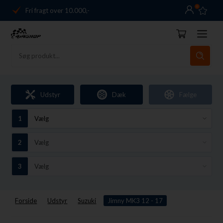
0
Fri fragt over 10.000,-
Danmarks førende
14 dages returret
Dag-til-dag levering
Fri fragt over 10.000,-
Udstyr
Dæk
Fælge
Danmarks førende
14 dages returret
Forside
Udstyr
Suzuki
Jimny MK3 12 - 17