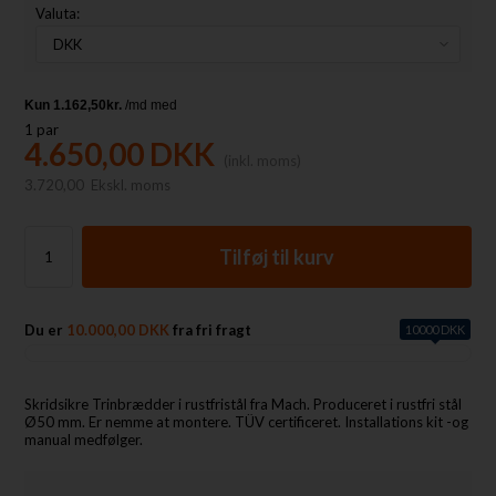
Valuta:
1
par
4.650,00
DKK
(inkl. moms)
3.720,00
Ekskl. moms
Du er
10.000,00 DKK
fra fri fragt
10000 DKK
Skridsikre Trinbrædder i rustfristål fra Mach. Produceret i rustfri stål
Ø50 mm. Er nemme at montere. TÜV certificeret. Installations kit -og
manual medfølger.