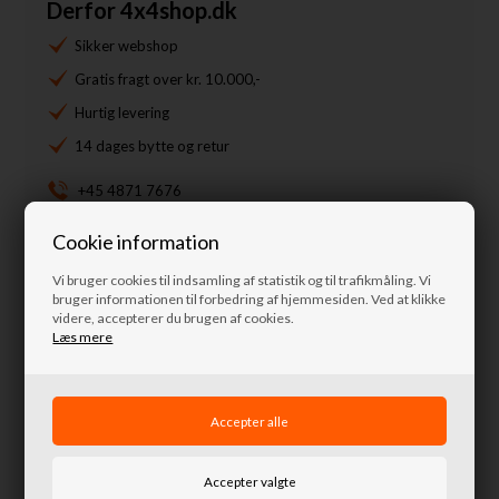
Derfor 4x4shop.dk
Sikker webshop
Gratis fragt over kr. 10.000,-
Hurtig levering
14 dages bytte og retur
+45 4871 7676
info@nordkystens4x4.dk
Cookie information
Spørg til denne vare
Vi bruger cookies til indsamling af statistik og til trafikmåling. Vi
bruger informationen til forbedring af hjemmesiden. Ved at klikke
videre, accepterer du brugen af cookies.
Læs mere
Lignende produkter