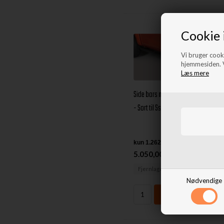
Cookie 
Vi bruger cooki
hjemmesiden. V
Læs mere
Side bars med trin i rustfri stål
- Sort til SsangYong Actyon
årg. 06+
5.050,00 DKK
Fjernlager
Nødvendige