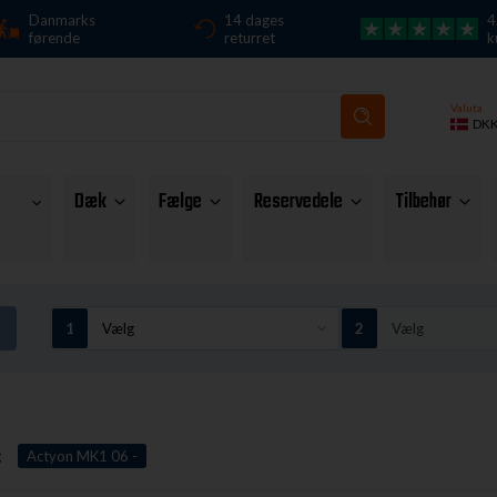
Danmarks
14 dages
4
førende
returret
k
Valuta
DK
Dæk
Fælge
Reservedele
Tilbehør
g
Actyon MK1 06 -