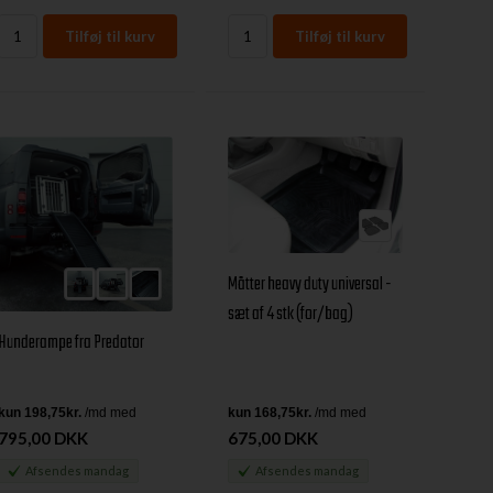
Måtter heavy duty universal -
sæt af 4 stk (for/bag)
Hunderampe fra Predator
795,00 DKK
675,00 DKK
Afsendes
mandag
Afsendes
mandag