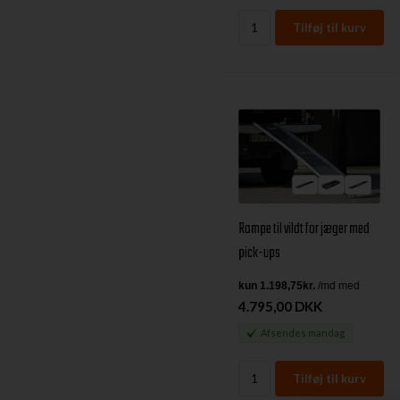
Rampe til vildt for jæger med
pick-ups
4.795,00 DKK
Afsendes
mandag