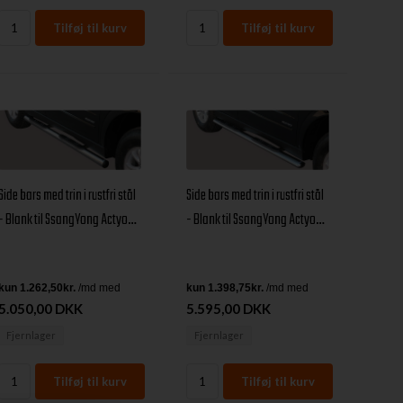
Side bars med trin i rustfri stål
Side bars med trin i rustfri stål
- Blank til SsangYong Actyon
- Blank til SsangYong Actyon
årg. 06+
årg. 06+
5.050,00 DKK
5.595,00 DKK
Fjernlager
Fjernlager