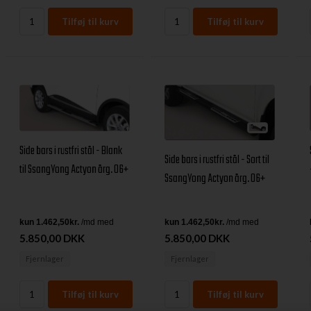
Side bars i rustfri stål - Blank
Side bars i rustfri stål - Sort til
til SsangYong Actyon årg. 06+
SsangYong Actyon årg. 06+
5.850,00 DKK
5.850,00 DKK
Fjernlager
Fjernlager