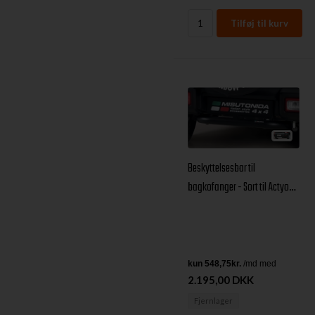
Beskyttelsesbar til
bagkofanger - Sort til Actyon
årg. 06+
2.195,00 DKK
Fjernlager