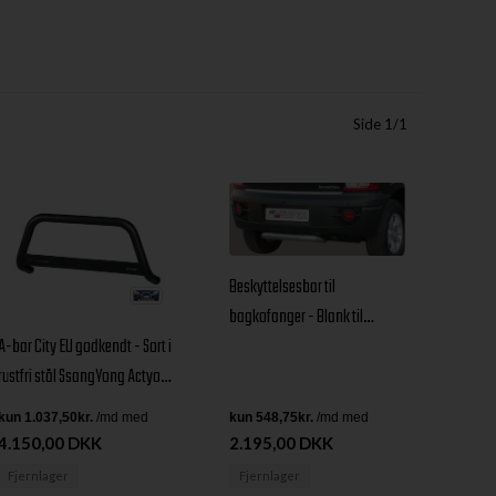
Side 1/1
Beskyttelsesbar til
bagkofanger - Blank til
A-bar City EU godkendt - Sort i
Actyon årg. 06+
rustfri stål SsangYong Actyon
årg. 06+
4.150,00 DKK
2.195,00 DKK
Fjernlager
Fjernlager