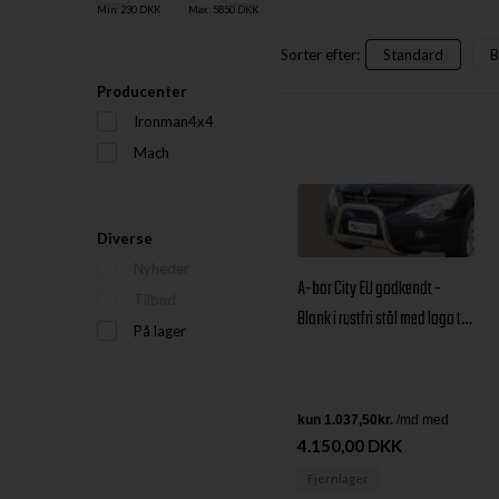
Min: 230 DKK
Max: 5850 DKK
Sorter efter:
Standard
B
Producenter
Ironman4x4
Mach
Diverse
Nyheder
A-bar City EU godkendt -
Tilbud
Blank i rustfri stål med logo til
På lager
SsangYong Actyon årg. 06+
4.150,00 DKK
Fjernlager