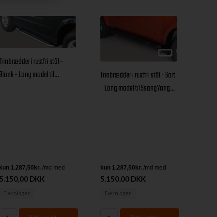
Trinbrædder i rustfri stål -
Blank - Lang model til
Trinbrædder i rustfri stål - Sort
SsangYong Actyon årg. 06+
- Lang model til SsangYong
Actyon årg. 06+
5.150,00 DKK
5.150,00 DKK
Fjernlager
Fjernlager