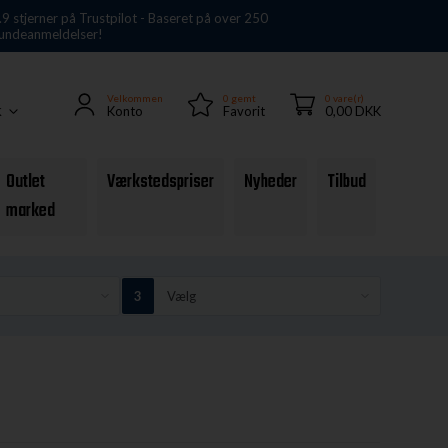
.9 stjerner på Trustpilot - Baseret på over 250
undeanmeldelser!
Velkommen
0
gemt
0 vare(r)
Konto
Favorit
0,00 DKK
K
Outlet
Værkstedspriser
Nyheder
Tilbud
marked