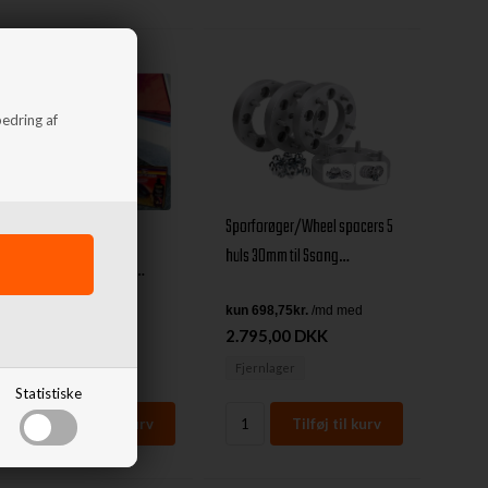
bedring af
Sporforøger/Wheel spacers 5
Skærmforøger
huls 30mm til Ssang
(Universal/Flexy Flares)
Yong/Daewoo Kyron, Actyon,
65mm fra Bushranger
Actyon Sport, Rexton
1.350,00 DKK
2.795,00 DKK
Afsendes
mandag
Fjernlager
Statistiske