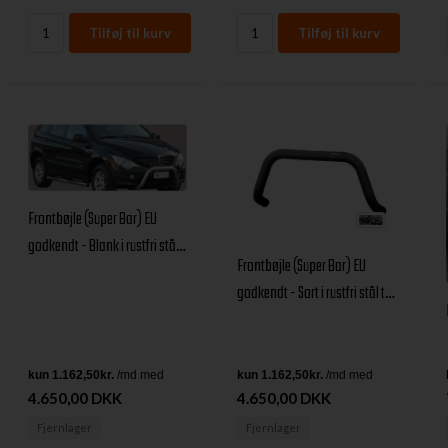
Frontbøjle (Super Bar) EU
godkendt - Blank i rustfri stål
Frontbøjle (Super Bar) EU
til SsangYong Actyon årg. 06+
godkendt - Sort i rustfri stål til
SsangYong Actyon årg. 06+
4.650,00 DKK
4.650,00 DKK
Fjernlager
Fjernlager