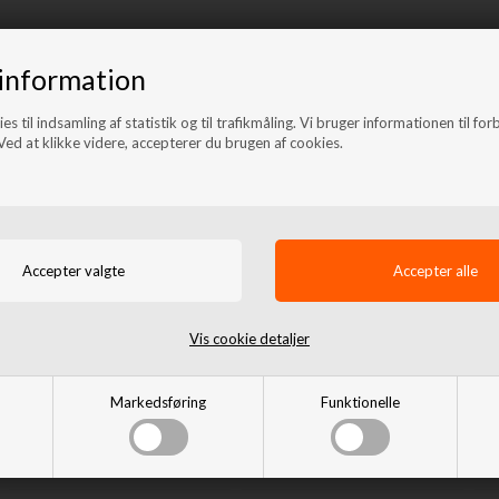
information
es til indsamling af statistik og til trafikmåling. Vi bruger informationen til for
ed at klikke videre, accepterer du brugen af cookies.
Side bars med trin i rustfri stål
- Sort til SsangYong Actyon
Skærmforøger
årg. 06+
(Universal/Flexy Flares)
35mm fra Bushranger
Vis cookie detaljer
5.595,00 DKK
1.325,00 DKK
Fjernlager
Afsendes
mandag
Markedsføring
Funktionelle