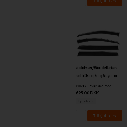
Vindafviser/Wind deflectors
sæt til SsangYong Actyon årg.
06+
695,00 DKK
Fjernlager