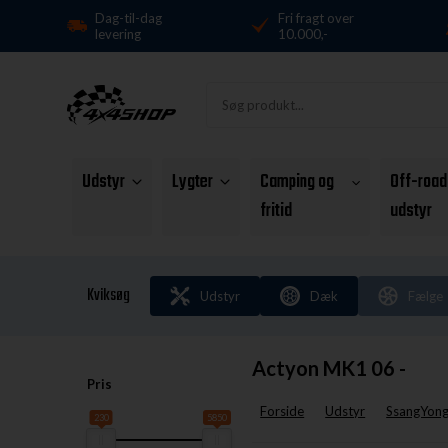
Dag-til-dag
Fri fragt over
levering
10.000,-
Udstyr
Lygter
Camping og
Off-road
fritid
udstyr
Kviksøg
Udstyr
Dæk
Fælge
Actyon MK1 06 -
Pris
Forside
Udstyr
SsangYon
230
5850