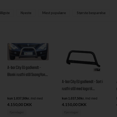
illigste
Nyeste
Mest populære
Største besparelse
A-bar City EU godkendt -
Blank i rustfri stål SsangYong
A-bar City EU godkendt - Sort i
Actyon årg. 06+
rustfri stål med logo til
SsangYong Actyon årg. 06+
4.150,00 DKK
4.150,00 DKK
Fjernlager
Fjernlager