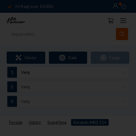
0
Fri fragt over 10.000,-
Danmarks førende
14 dages returret
Dag-til-dag levering
Fri fragt over 10.000,-
Udstyr
Dæk
Fælge
Danmarks førende
14 dages returret
Forside
Udstyr
SsangYong
Korando MK2 11+