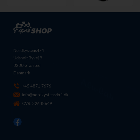
Nordkystens4x4
Udsholt Byvej 9
3230 Græsted
Danmark
+45 4871 7676
info@nordkystens4x4.dk
CVR: 32648649