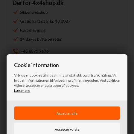
Derfor 4x4shop.dk
Sikker webshop
Gratis fragt over kr. 10.000,-
Hurtig levering
14 dages bytte og retur
+45 4871 7676
info@nordkystens4x4.dk
Cookie information
Spørg til denne vare
Vi bruger cookies til indsamling af statistik og til trafikmåling. Vi
bruger informationen til forbedring af hjemmesiden. Ved at klikke
videre, accepterer du brugen af cookies.
Læs mere
Lignende produkter