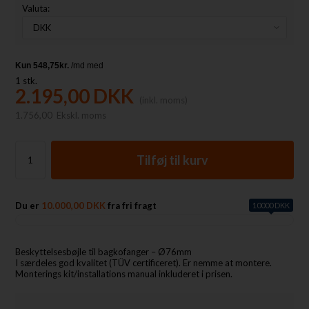
Valuta:
1
stk.
2.195,00
DKK
(inkl. moms)
1.756,00
Ekskl. moms
Du er
10.000,00 DKK
fra fri fragt
10000 DKK
Beskyttelsesbøjle til bagkofanger – Ø76mm
I særdeles god kvalitet (TÜV certificeret). Er nemme at montere.
Monterings kit/installations manual inkluderet i prisen.