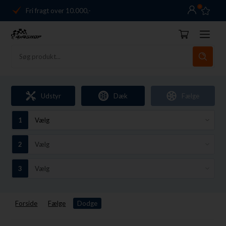
0
Fri fragt over 10.000,-
Danmarks førende
14 dages returret
Dag-til-dag levering
Fri fragt over 10.000,-
Udstyr
Dæk
Fælge
Danmarks førende
14 dages returret
Forside
Fælge
Dodge