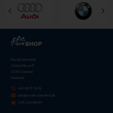
Nordkystens4x4
Udsholt Byvej 9
3230 Græsted
Danmark
+45 4871 7676
info@nordkystens4x4.dk
CVR: 32648649