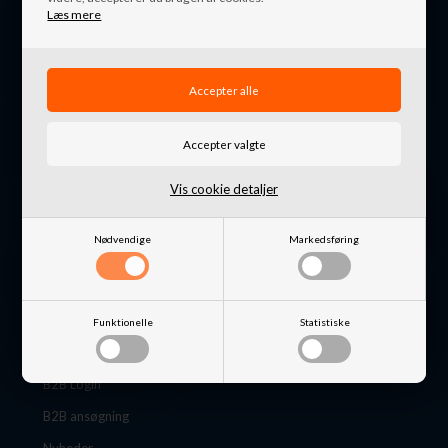
Læs mere
Nordkystens4x4
Udsholt Byvej 9
3230 Græsted
Danmark
+45 4871 7676
info@nordkystens4x4.dk
Vis cookie detaljer
CVR: 32648649
Nødvendige
Markedsføring
Funktionelle
Statistiske
Information
B2B Login
B2B ansøgning
Nyheder