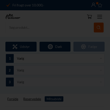
0
Fri fragt over 10.000,-
Danmarks førende
14 dages returret
Dag-til-dag levering
Fri fragt over 10.000,-
Udstyr
Dæk
Fælge
Danmarks førende
14 dages returret
Forside
Reservedele
Mitsubishi