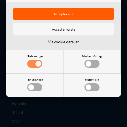
Danmark
+45 4871 7676
info@nordkystens4x4.dk
CVR: 32648649
Vis cookie detaljer
Nødvendige
Markedsføring
Information
Funktionelle
Statistiske
B2B Login
B2B ansøgning
Nyheder
Tilbud
Vilkår