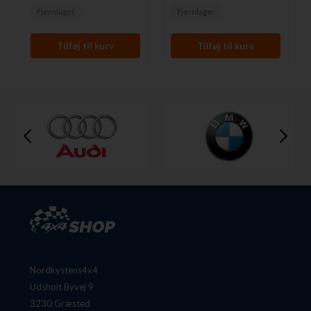
Fjernlager
Fjernlager
Nordkystens4x4
Udsholt Byvej 9
3230 Græsted