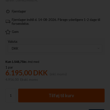
Varenr:
DSP/482/MWB/PL
Fjernlager
Fjernlager indtil d. 14-08-2026. Påregn yderligere 1-2 dage til
forsendelse.
Gem
Valuta:
1
par
6.195,00
DKK
(inkl. moms)
4.956,00
Ekskl. moms