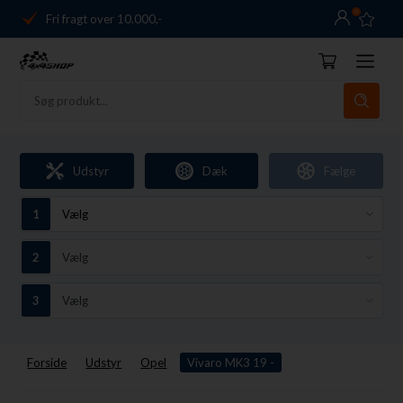
0
Fri fragt over 10.000,-
Danmarks førende
14 dages returret
Dag-til-dag levering
Fri fragt over 10.000,-
Udstyr
Dæk
Fælge
Danmarks førende
14 dages returret
Forside
Udstyr
Opel
Vivaro MK3 19 -