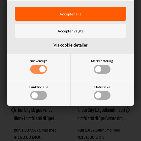
Lignende produkter
Vis cookie detaljer
Nødvendige
Markedsføring
Funktionelle
Statistiske
A-bar City EU godkendt -
A-bar City EU godkendt - Sort i
Blank i rustfri stål til Opel
rustfri stål til Opel Vivaro årg.
Vivaro årg. 19+
19+
4.150,00 DKK
4.150,00 DKK