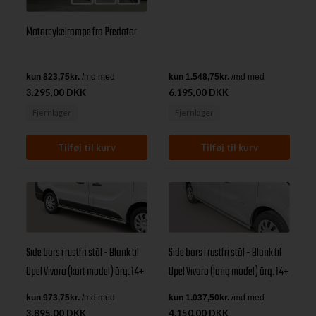
Motorcykelrampe fra Predator
3.295,00 DKK
6.195,00 DKK
Fjernlager
Fjernlager
Side bars i rustfri stål - Blank til
Side bars i rustfri stål - Blank til
Opel Vivaro (kort model) årg. 14+
Opel Vivaro (lang model) årg. 14+
3.895,00 DKK
4.150,00 DKK