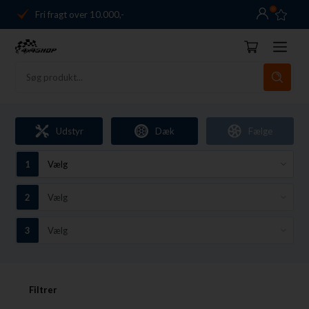
0
Fri fragt over 10.000,-
Danmarks førende
14 dages returret
Dag-til-dag levering
Fri fragt over 10.000,-
Udstyr
Dæk
Fælge
Danmarks førende
14 dages returret
Filtrer