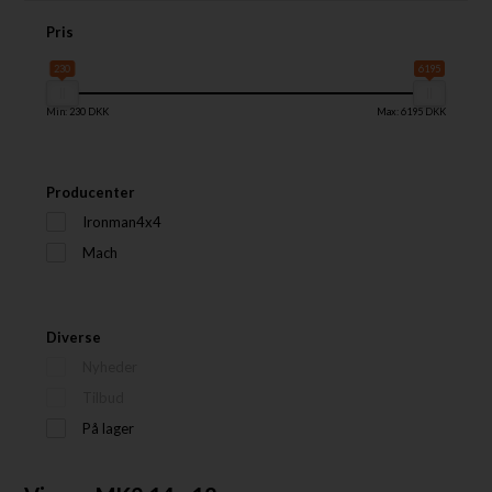
Pris
230
6195
Min: 230 DKK
Max: 6195 DKK
Producenter
Ironman4x4
Mach
Diverse
Nyheder
Tilbud
På lager