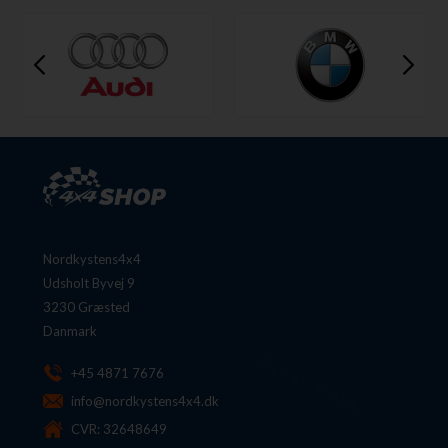
Nordkystens4x4
Udsholt Byvej 9
3230 Græsted
Danmark
+45 4871 7676
info@nordkystens4x4.dk
CVR: 32648649