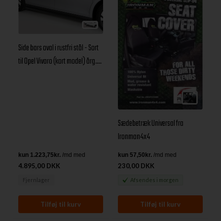
Side bars oval i rustfri stål - Sort
til Opel Vivaro (kort model) årg.
14+
Sædebetræk Universal fra
Ironman4x4
4.895,00 DKK
230,00 DKK
Fjernlager
Afsendes
i morgen