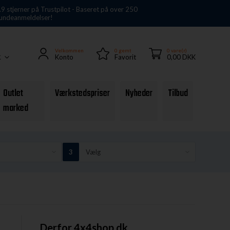
.9 stjerner på Trustpilot - Baseret på over 250
undeanmeldelser!
Velkommen
0
gemt
0 vare(r)
Konto
Favorit
0,00 DKK
K
Outlet
Værkstedspriser
Nyheder
Tilbud
marked
Derfor 4x4shop.dk