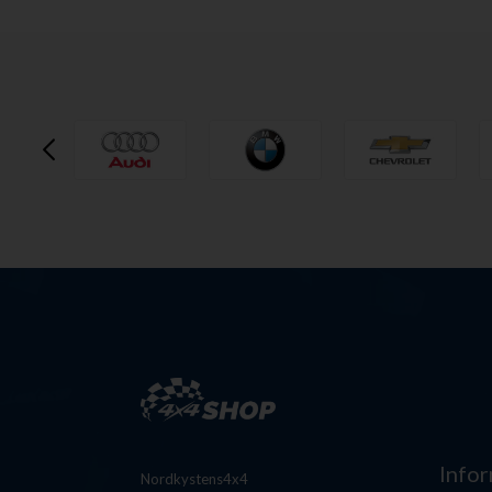
Info
Nordkystens4x4