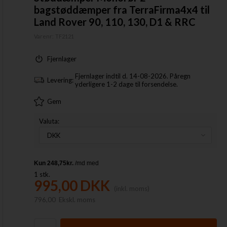
bagstøddæmper fra TerraFirma4x4 til
Land Rover 90, 110, 130, D1 & RRC
Varenr:
TF2121
Fjernlager
Fjernlager indtil d. 14-08-2026. Påregn
Levering:
yderligere 1-2 dage til forsendelse.
Gem
Valuta:
1
stk.
995,00
DKK
(inkl. moms)
796,00
Ekskl. moms