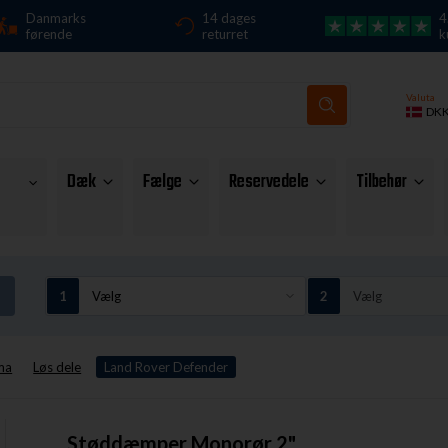
Danmarks
14 dages
4
førende
returret
k
Valuta
DK
Dæk
Fælge
Reservedele
Tilbehør
ma
Løs dele
Land Rover Defender
Støddæmper Monorør 2"