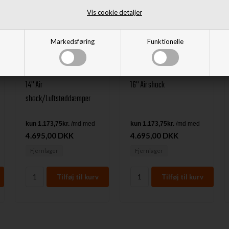
Vis cookie detaljer
Markedsføring
Funktionelle
14'' Air
16'' Air shock
shock/Luftstøddæmper
4.695,00 DKK
4.695,00 DKK
Fjernlager
Fjernlager