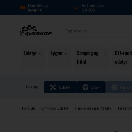
Dag-til-dag
Fri fragt over
levering
10.000,-
Udstyr
Lygter
Camping og
Off-road
fritid
udstyr
Kviksøg
Udstyr
Dæk
Fælge
Forside
Off-road udstyr
Hævningssæt/lift kits
Terrafir