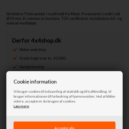
Skridsikre Trinbrædder i rustfristål fra Mach. Produceret i rustfri stål
Ø50 mm. Er nemme at montere. TÜV certificeret. Installations kit -og
manual medfølger.
Derfor 4x4shop.dk
Sikker webshop
Gratis fragt over kr. 10.000,-
Hurtig levering
14 dages bytte og retur
Cookie information
+45 4871 7676
Vi bruger cookies til indsamling af statistik og til trafikmåling. Vi
info@nordkystens4x4.dk
bruger informationen til forbedring af hjemmesiden. Ved at klikke
videre, accepterer du brugen af cookies.
Læs mere
Spørg til denne vare