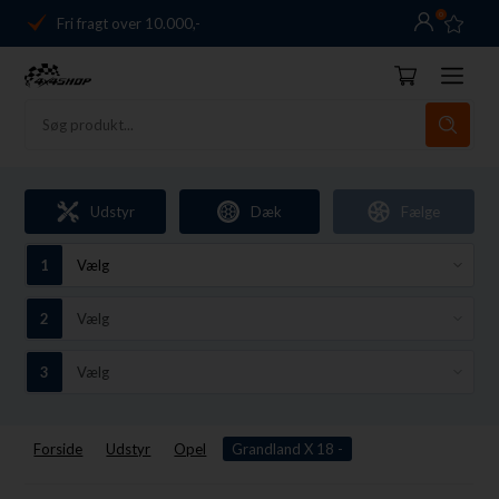
0
Fri fragt over 10.000,-
Danmarks førende
14 dages returret
Dag-til-dag levering
Fri fragt over 10.000,-
Udstyr
Dæk
Fælge
Danmarks førende
14 dages returret
Forside
Udstyr
Opel
Grandland X 18 -