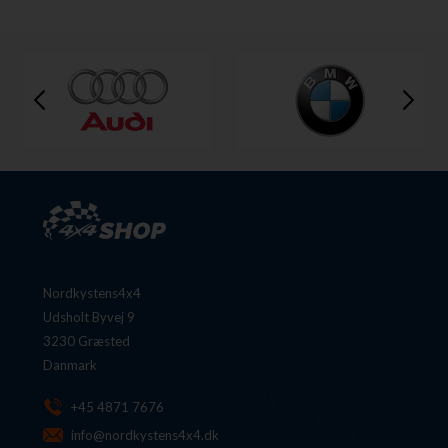
Nordkystens4x4
Udsholt Byvej 9
3230 Græsted
Danmark
+45 4871 7676
info@nordkystens4x4.dk