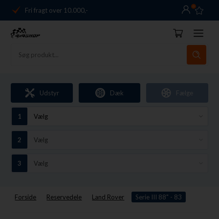
0
Fri fragt over 10.000,-
Danmarks førende
14 dages returret
Dag-til-dag levering
Fri fragt over 10.000,-
Udstyr
Dæk
Fælge
Danmarks førende
14 dages returret
Forside
Reservedele
Land Rover
Serie III 88" - 83