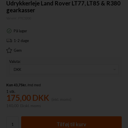
Udrykkerleje Land Rover LT77, LT85 & R380
gearkasser
Varenr:
FTC5200
På lager
1-2 dage
Gem
Valuta:
1
stk.
175,00
DKK
(inkl. moms)
140,00
Ekskl. moms