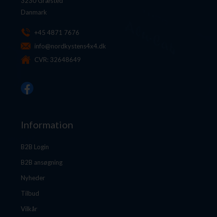
3230 Græsted
Danmark
+45 4871 7676
info@nordkystens4x4.dk
CVR: 32648649
Information
B2B Login
B2B ansøgning
Nyheder
Tilbud
Vilkår