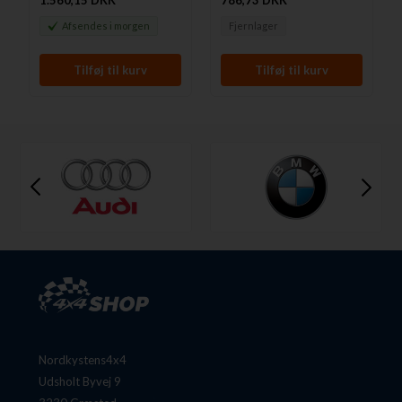
1.560,15 DKK
786,73 DKK
Afsendes
i morgen
Fjernlager
Nordkystens4x4
Udsholt Byvej 9