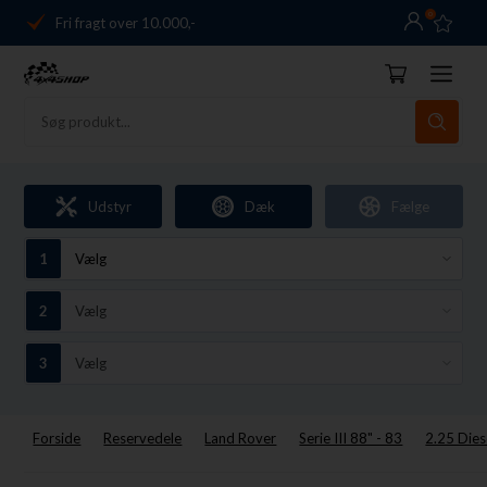
0
Fri fragt over 10.000,-
Danmarks førende
14 dages returret
Dag-til-dag levering
Fri fragt over 10.000,-
Udstyr
Dæk
Fælge
Danmarks førende
14 dages returret
Forside
Reservedele
Land Rover
Serie III 88" - 83
2.25 Dies