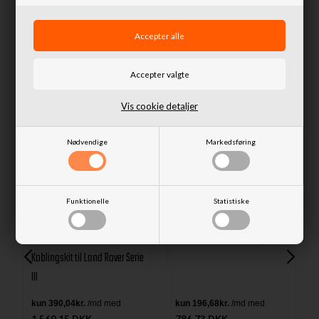
Spørg til denne vare
Lignende produkter
Vis cookie detaljer
Nødvendige
Markedsføring
Funktionelle
Statistiske
Koblingsnav 9 1/2 INCH
CLUTCH - Land Rover S2/S3
Koblingskit til Land Rover Serie
III