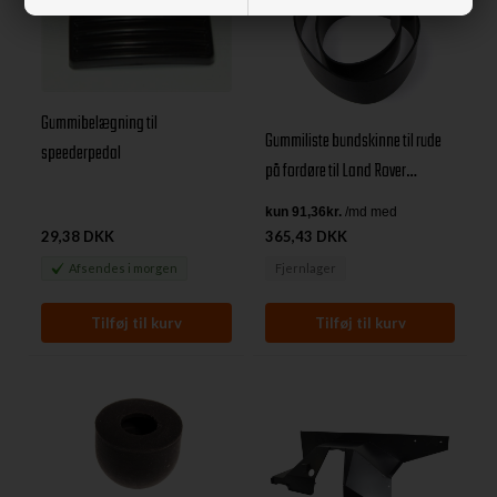
Gummibelægning til
Gummiliste bundskinne til rude
speederpedal
på fordøre til Land Rover
Discovery I
29,38 DKK
365,43 DKK
Afsendes
i morgen
Fjernlager