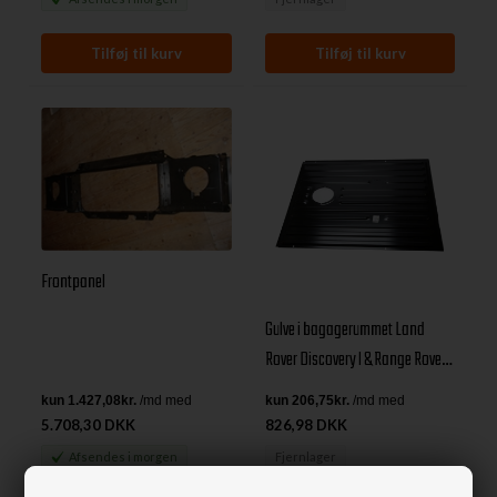
Frontpanel
Gulve i bagagerummet Land
Rover Discovery I & Range Rover
Classic
5.708,30 DKK
826,98 DKK
Afsendes
i morgen
Fjernlager