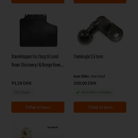
Trækkugle 3.5 tons
Stænklapper for/bag til Land
Rover Discovery I & Range Rover
Classic
91,58 DKK
200,00 DKK
Fjernlager
Afsendes
i morgen