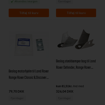
Afsendes
i morgen
Fjernlager
Beslag støddæmper bag til Land
Rover Defender, Range Rover
Beslag motorhjelm til Land Rover
Classic & Discovery I
Range Rover Classic & Discovery
I Årgang 1989-1998
79,70 DKK
326,04 DKK
Fjernlager
Fjernlager