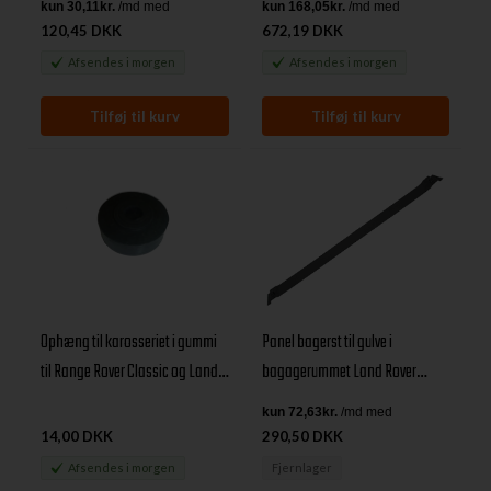
120,45 DKK
672,19 DKK
Afsendes
i morgen
Afsendes
i morgen
Ophæng til karosseriet i gummi
Panel bagerst til gulve i
til Range Rover Classic og Land
bagagerummet Land Rover
Rover Discovery 1
Discovery I
14,00 DKK
290,50 DKK
Afsendes
i morgen
Fjernlager