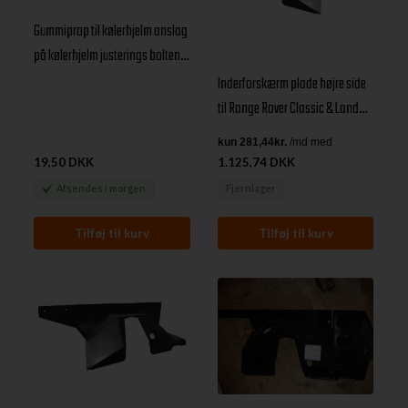
Gummiprop til kølerhjelm anslag
på kølerhjelm justerings boltene
Land Rover Defender, Discovery I
Inderforskærm plade højre side
& Range Rover Classic
til Range Rover Classic & Land
Rover Discovery I
19,50 DKK
1.125,74 DKK
Afsendes
i morgen
Fjernlager