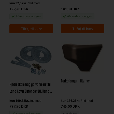
Rover Classic & Discovery I
129,48 DKK
101,30 DKK
Afsendes
i morgen
Afsendes
i morgen
Forkofanger - Hjørner
Fjedreskåle bag galvaniseret til
Land Rover Defender 90, Range
Rover Classic & Discovery I
797,50 DKK
745,00 DKK
Afsendes
i morgen
Fjernlager