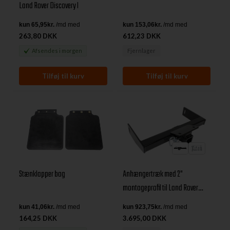
Land Rover Discovery I
263,80 DKK
612,23 DKK
Afsendes
i morgen
Fjernlager
Anhængertræk med 2"
Stænklapper bag
montageprofil til Land Rover
Discovery 1
164,25 DKK
3.695,00 DKK