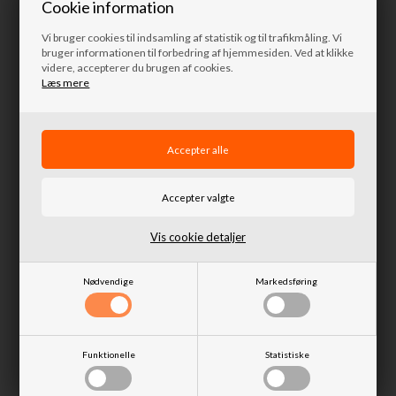
Cookie information
Vi bruger cookies til indsamling af statistik og til trafikmåling. Vi
bruger informationen til forbedring af hjemmesiden. Ved at klikke
videre, accepterer du brugen af cookies.
Læs mere
Gulvpanel venstre i
Gulvpanel højre i bagagerummet
bagagerummet Land Rover
Land Rover Discovery I
Discovery I
Vis cookie detaljer
569,80 DKK
569,80 DKK
Nødvendige
Markedsføring
Fjernlager
Fjernlager
Funktionelle
Statistiske