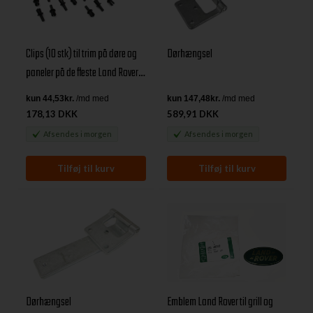
Clips (10 stk) til trim på døre og
Dørhængsel
paneler på de fleste Land Rover
modeller fra før 2004
178,13 DKK
589,91 DKK
Afsendes
i morgen
Afsendes
i morgen
Dørhængsel
Emblem Land Rover til grill og