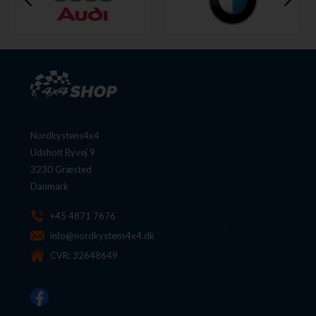
Nordkystens4x4
Udsholt Byvej 9
3230 Græsted
Danmark
+45 4871 7676
info@nordkystens4x4.dk
CVR: 32648649