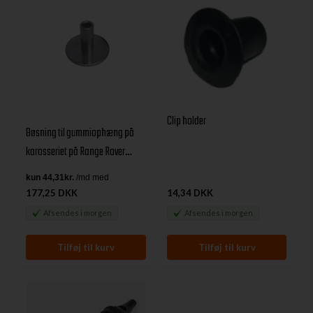
Clip holder
Bøsning til gummiophæng på
karosseriet på Range Rover
Classic og Land Rover Discovery
1
177,25 DKK
14,34 DKK
Afsendes
i morgen
Afsendes
i morgen