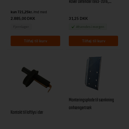
Rover Defender 1983-2016,
Freelander 1, Discovery 1 samt
Range Rover Classic
2.885,00 DKK
31,25 DKK
Fjernlager
Afsendes
i morgen
Monteringsplade til sænkning
anhængertræk
Kontakt til loftlys i dør