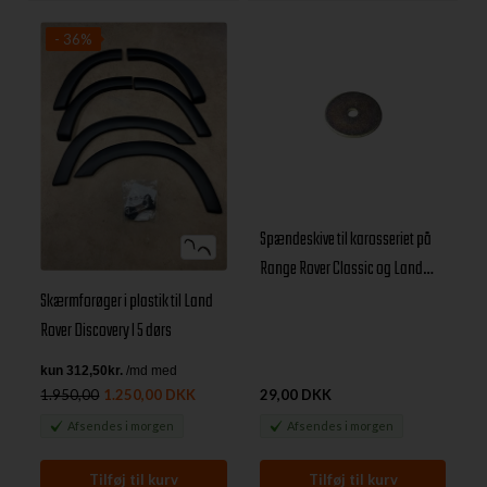
- 36%
Spændeskive til karosseriet på
Range Rover Classic og Land
Rover Discovery 1
Skærmforøger i plastik til Land
Rover Discovery I 5 dørs
1.950,00
1.250,00 DKK
29,00 DKK
Afsendes
i morgen
Afsendes
i morgen