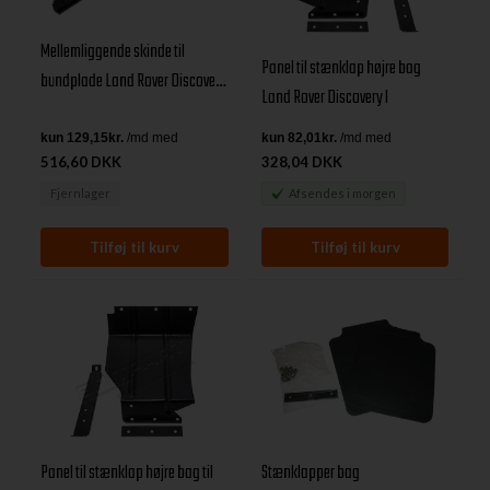
Mellemliggende skinde til
Panel til stænklap højre bag
bundplade Land Rover Discovery
Land Rover Discovery I
I
516,60 DKK
328,04 DKK
Fjernlager
Afsendes
i morgen
Panel til stænklap højre bag til
Stænklapper bag