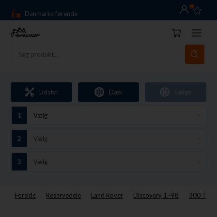
0
Danmarks førende
14 dages returret
Dag-til-dag levering
Fri fragt over 10.000,-
Danmarks førende
Udstyr
Dæk
Fælge
14 dages returret
Forside
Reservedele
Land Rover
Discovery 1 -98
300 TDI