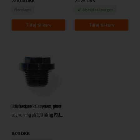
720,00 DKK
74,25 DKK
Fjernlager
Afsendes
i morgen
Udlufteskrue kølesystem, plast
uden o-ring på 300 Tdi og P38
Benzin motorer
8,00 DKK