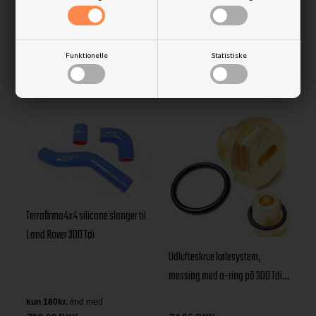
42,50 DKK
2,23 DKK
Fjernlager
Afsendes
i morgen
Funktionelle
Statistiske
Terrafirma4x4 silicone slanger til
Land Rover 300 Tdi
Udlufteskrue kølesystem,
messing med o-ring på 300 Tdi
og P38 Benzin motorer