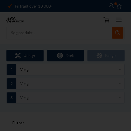
0
Fri fragt over 10.000,-
Danmarks førende
14 dages returret
Dag-til-dag levering
Fri fragt over 10.000,-
Udstyr
Dæk
Fælge
Danmarks førende
14 dages returret
Filtrer