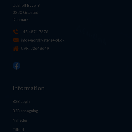
Udsholt Byvej 9
3230 Græsted
Danmark
+45 4871 7676
info@nordkystens4x4.dk
CVR: 32648649
Information
B2B Login
B2B ansøgning
Nyheder
Tilbud