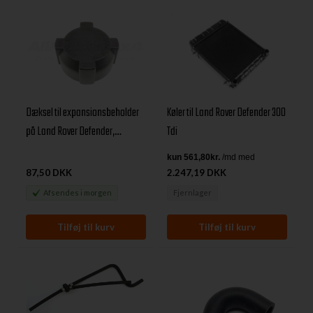
Køler til Land Rover Defender 300
Dæksel til expansionsbeholder
Tdi
på Land Rover Defender,
Discovery I & Range Rover
Classic 200/300 Tdi motorer
87,50 DKK
2.247,19 DKK
samt Range Rover Classic V8 EFI
Afsendes
i morgen
Fjernlager