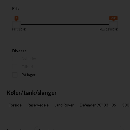
Pris
1
2248
Min: 1 DKK
Max: 2248 DKK
Diverse
Nyheder
Tilbud
På lager
Køler/tank/slanger
Forside
Reservedele
Land Rover
Defender 90" 83 - 06
300