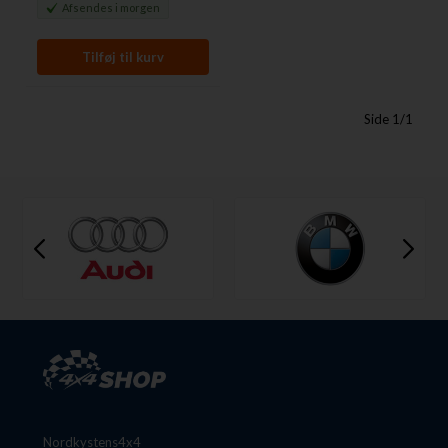
Afsendes
i morgen
Side 1/1
Nordkystens4x4