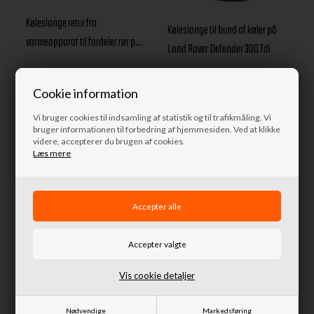
Køleslange retur fra
Køleslange til bund af køler på
varmeapparat til fordeler rør på
Land Rover Defender 300 Tdi
topstykke Land Rover Defender
300 Tdi
80,94 DKK
452,63 DKK
Cookie information
Fjernlager
Afsendes
i morgen
Vi bruger cookies til indsamling af statistik og til trafikmåling. Vi
bruger informationen til forbedring af hjemmesiden. Ved at klikke
videre, accepterer du brugen af cookies.
Læs mere
Køleslange til top af køler på
Vis cookie detaljer
O-ring for udlufteskrue
Land Rover Defender 300 Tdi
Nødvendige
Markedsføring