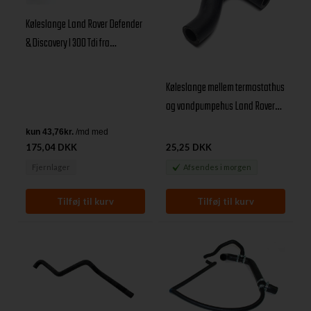
Køleslange Land Rover Defender
& Discovery I 300 Tdi fra
ekspansionsbeholder
Køleslange mellem termostathus
og vandpumpehus Land Rover
300 Tdi
175,04 DKK
25,25 DKK
Fjernlager
Afsendes
i morgen