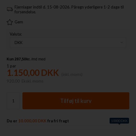
Fjernlager indtil d. 15-08-2026. Påregn yderligere 1-2 dage til
forsendelse.
Gem
Valuta:
1
par
1.150,00
DKK
(inkl. moms)
920,00
Ekskl. moms
Du er
10.000,00 DKK
fra fri fragt
10000 DKK