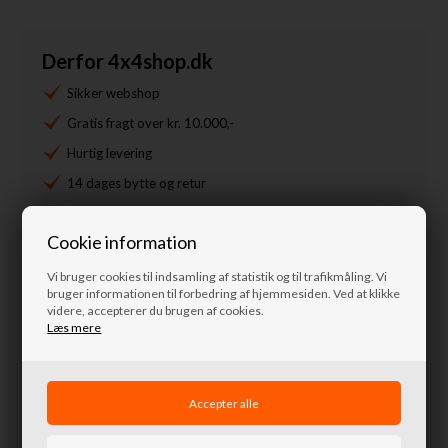
Derfor 4x4shop.dk
Sikker webshop
Gratis fragt over kr. 10.000,-
Hurtig levering
14 dages bytte og retur
+45 4871 7676
Cookie information
info@nordkystens4x4.dk
Vi bruger cookies til indsamling af statistik og til trafikmåling. Vi
bruger informationen til forbedring af hjemmesiden. Ved at klikke
Spørg til denne vare
videre, accepterer du brugen af cookies.
Læs mere
Lignende produkter