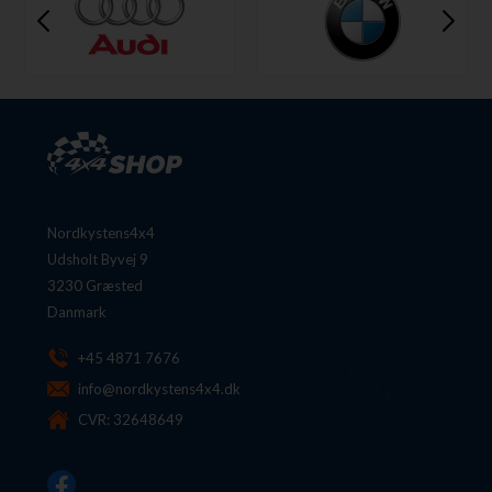
Nordkystens4x4
Udsholt Byvej 9
3230 Græsted
Danmark
+45 4871 7676
info@nordkystens4x4.dk
CVR: 32648649