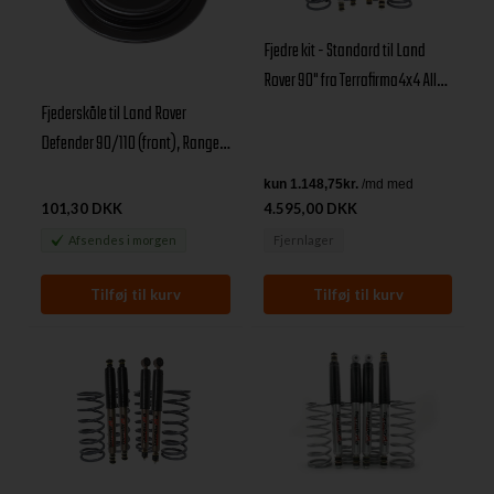
Fjedre kit - Standard til Land
Rover 90" fra Terrafirma4x4 All
Terrain støddæmpere
Fjederskåle til Land Rover
Defender 90/110 (front), Range
Rover Classic & Discovery I
101,30 DKK
4.595,00 DKK
Afsendes
i morgen
Fjernlager