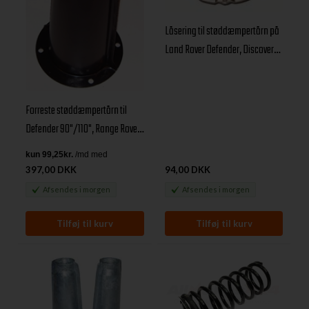
Låsering til støddæmpertårn på
Land Rover Defender, Discovery I
& Range Rover Classic
Forreste støddæmpertårn til
Defender 90"/110", Range Rover
Classic samt Discovery 1
397,00 DKK
94,00 DKK
Afsendes
i morgen
Afsendes
i morgen