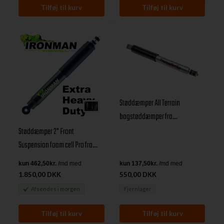
Støddæmper All Terrain
bagstøddæmper fra
TerraFirma4x4 til Land Rover 90,
Støddæmper 2" Front
110, 130, D1 & RRC
Suspension foam cell Pro fra
Ironman4x4 til Land Rover
Defender, Discovery I & Range
1.850,00 DKK
550,00 DKK
Rover Classic
Afsendes
i morgen
Fjernlager