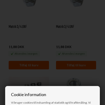
Møtrik 3/4 UNF
Møtrik 3/4 UNF
11,88 DKK
11,88 DKK
Afsendes
i morgen
Afsendes
i morgen
Cookie information
Vi bruger cookies til indsamling af statistik og til trafikmåling. Vi