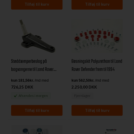
Støddæmperbeslag på
Bøsningskit Polyurethan til Land
bagvangerne til Land Rover
Rover Defender frem til 1994
Defender, Discovery I & Range
Rover Classic
726,25 DKK
2.250,00 DKK
Afsendes
i morgen
Fjernlager