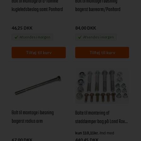
Bolt til montage af a-ramme
Bolt til montage i bøsning
kugleledsbeslag samt Panhard
bagerst bærearm/Panhard
46,25 DKK
84,00 DKK
Afsendes
i morgen
Afsendes
i morgen
Bolt til montage i bøsning
Bolte til montering af
bagerst radius arm
støddæmper bag på Land Rover
Defender
67,00 DKK
440,45 DKK