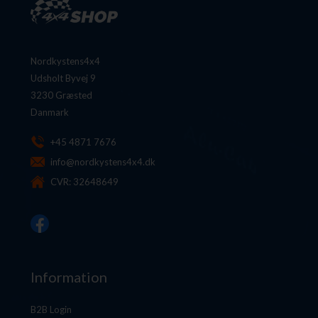
Nordkystens4x4
Udsholt Byvej 9
3230 Græsted
Danmark
+45 4871 7676
info@nordkystens4x4.dk
CVR: 32648649
Information
B2B Login