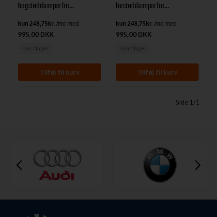
bagstøddæmper fra
forstøddæmper fra
TerraFirma4x4 til Land Rover 90,
TerraFirma4x4 til Land Rover 90,
110, 130, D1 & RRC
110, 130, D1 & RRC
995,00 DKK
995,00 DKK
Fjernlager
Fjernlager
Side 1/1