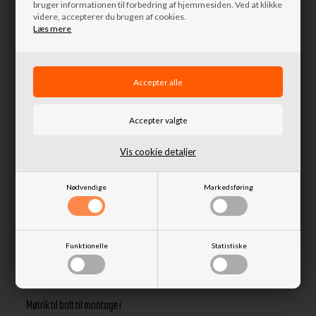
bruger informationen til forbedring af hjemmesiden. Ved at klikke
Møtrik til bolt til montage af a-
Møtrik M10 til flangen på mange
videre, accepterer du brugen af cookies.
ramme kugleledsbeslag samt
Læs mere
forskellige Land Rover
Panhard
14,06 DKK
9,06 DKK
Afsendes
i morgen
Afsendes
i morgen
Vis cookie detaljer
Nødvendige
Markedsføring
Funktionelle
Statistiske
Standard fjedre bag til Land
Rover 90" fra Terrafirma4x4
Møtrik til bolt til montage i