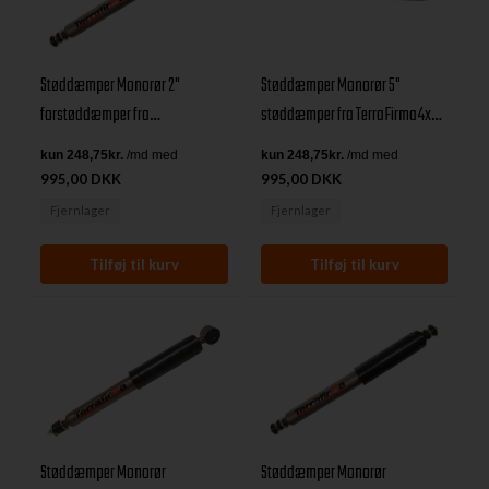
Støddæmper Monorør 2"
Støddæmper Monorør 5"
forstøddæmper fra
støddæmper fra TerraFirma4x4
TerraFirma4x4 til Land Rover 90,
til Land Rover 90, 110, 130, D1 &
110, 130, D1 & RRC
RRC
995,00 DKK
995,00 DKK
Fjernlager
Fjernlager
Støddæmper Monorør
Støddæmper Monorør