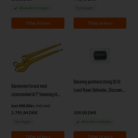
Afsendes
i morgen
Fjernlager
Bøsning panhard stang OE til
Bærearme forrest med
Land Rover Defender, Discovery I
castorvinkel til 2" hævning til
og Range Rover Classic
Land Rover 90, 110, 130, D1 & RRC
2.795,84 DKK
109,00 DKK
Fjernlager
Afsendes
i morgen