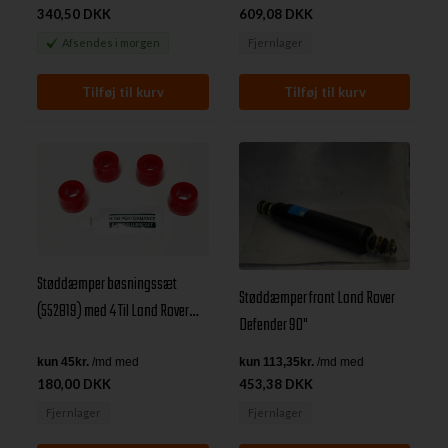
340,50 DKK
609,08 DKK
Afsendes
i morgen
Fjernlager
Støddæmper bøsningssæt
Støddæmper front Land Rover
(552819) med 4 Til Land Rover
Defender 90"
Defender/Discovery 1/Range
Rover Classic
180,00 DKK
453,38 DKK
Fjernlager
Fjernlager