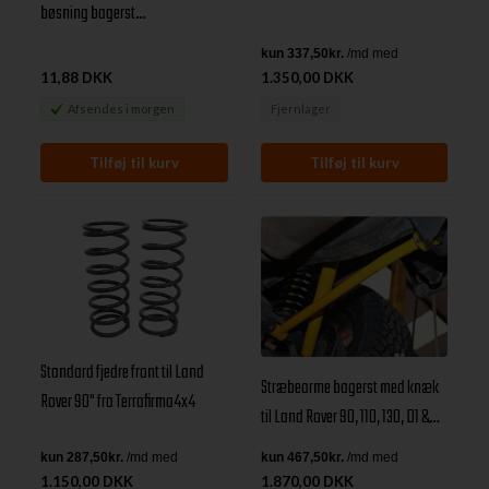
bøsning bagerst
bærearm/Panhard
11,88 DKK
1.350,00 DKK
Afsendes
i morgen
Fjernlager
Standard fjedre front til Land
Stræbearme bagerst med knæk
Rover 90" fra Terrafirma4x4
til Land Rover 90, 110, 130, D1 &
RRC
1.150,00 DKK
1.870,00 DKK