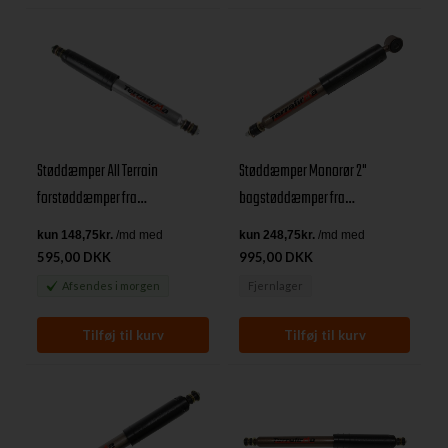
Støddæmper All Terrain
Støddæmper Monorør 2"
forstøddæmper fra
bagstøddæmper fra
TerraFirma4x4 til Land Rover 90,
TerraFirma4x4 til Land Rover 90,
110, 130, D1 & RRC
110, 130, D1 & RRC
595,00 DKK
995,00 DKK
Afsendes
i morgen
Fjernlager