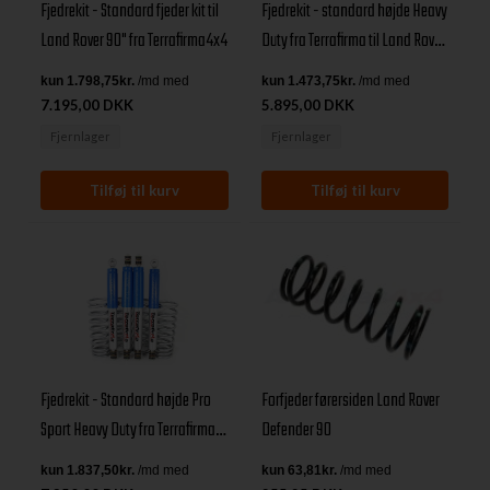
Fjedrekit - standard højde Heavy
Fjedrekit - Standard fjeder kit til
Duty fra Terrafirma til Land Rover
Land Rover 90" fra Terrafirma4x4
Defender 90 Alle årgange
7.195,00 DKK
5.895,00 DKK
Fjernlager
Fjernlager
Fjedrekit - Standard højde Pro
Forfjeder førersiden Land Rover
Sport Heavy Duty fra Terrafirma
Defender 90
til Land Rover Defender 90 Alle
årgange