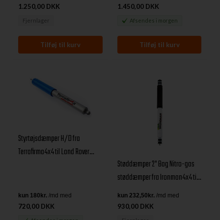
1.250,00 DKK
1.450,00 DKK
Fjernlager
Afsendes
i morgen
Styrtøjsdæmper H/D fra
Terrafirma4x4 til Land Rover
Støddæmper 2" Bag Nitro-gas
Defender Alle modeller
støddæmper fra Ironman4x4 til
Land Rover Defender, Discovery I
& Range Rover Classic
720,00 DKK
930,00 DKK