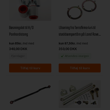
Låsering fra Terrafirma4x4 til
Bøsningskit til H/D
støddæmpertårn på Land Rover
Panhardstang
Defender, Discovery I & Range
Rover Classic
340,00 DKK
350,00 DKK
Fjernlager
Afsendes
i morgen