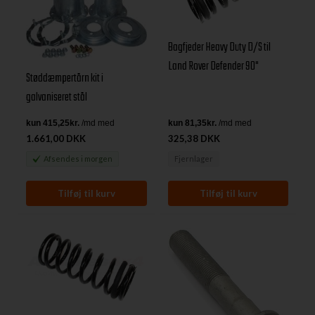
Bagfjeder Heavy Duty D/S til
Land Rover Defender 90"
Støddæmpertårn kit i
galvaniseret stål
1.661,00 DKK
325,38 DKK
Afsendes
i morgen
Fjernlager