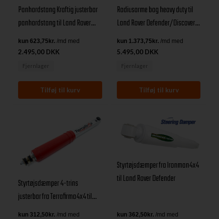
Panhardstang Kraftig justerbar
Radiusarme bag heavy duty til
panhardstang til Land Rover
Land Rover Defender/Discovery
Defender/Discovery 1/Range
1/Range Rover Classic
Rover Classic
2.495,00 DKK
5.495,00 DKK
Fjernlager
Fjernlager
Styrtøjsdæmper fra Ironman4x4
til Land Rover Defender
Styrtøjsdæmper 4-trins
justerbar fra Terrafirma4x4 til
Land Rover Defender