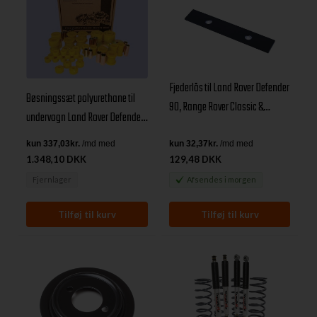
Fjederlås til Land Rover Defender
Bøsningssæt polyurethane til
90, Range Rover Classic &
undervogn Land Rover Defender
Discovery I
før årg. 1993
1.348,10 DKK
129,48 DKK
Fjernlager
Afsendes
i morgen