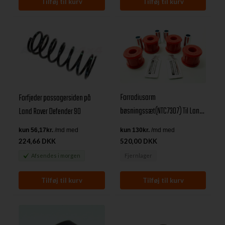
Forradiusarm
Forfjeder passagersiden på
bøsningssæt(NTC7307) Til Land
Land Rover Defender 90
Rover Defender frem til 1994
224,66 DKK
520,00 DKK
Afsendes
i morgen
Fjernlager